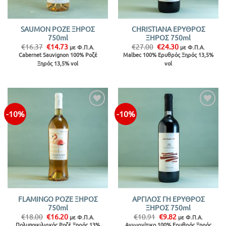
SAUMON ΡΟΖΕ ΞΗΡΟΣ
CHRISTIANA ΕΡΥΘΡΟΣ
750ml
ΞΗΡΟΣ 750ml
Original
Η
Original
Η
€
16.37
€
14.73
€
27.00
€
24.30
με Φ.Π.Α.
με Φ.Π.Α.
price
τρέχουσα
price
τρέχουσα
Cabernet Sauvignon 100% Ροζέ
Malbec 100% Ερυθρός Ξηρός 13,5%
was:
τιμή
was:
τιμή
Ξηρός 13,5% vol
vol
€16.37.
είναι:
€27.00.
είναι:
€14.73.
€24.30.
-10%
-10%
Προσθήκη
Προσθήκη
στην λίστα
στην λίστα
FLAMINGO ΡΟΖΕ ΞΗΡΟΣ
ΑΡΓΙΛΟΣ ΓΗ ΕΡΥΘΡΟΣ
750ml
ΞΗΡΟΣ 750ml
Original
Η
Original
Η
€
18.00
€
16.20
€
10.91
€
9.82
με Φ.Π.Α.
με Φ.Π.Α.
price
τρέχουσα
price
τρέχουσα
Πολυποικιλιακός Ροζέ Ξηρός 13%
Αγιωργίτικο 100% Ερυθρός Ξηρός