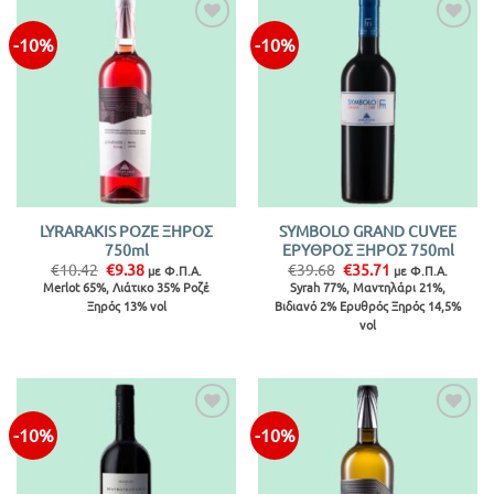
-10%
-10%
Προσθήκη
Προσθήκη
στην λίστα
στην λίστα
LYRARAKIS ΡΟΖΕ ΞΗΡΟΣ
SYMBOLO GRAND CUVEE
750ml
ΕΡΥΘΡΟΣ ΞΗΡΟΣ 750ml
Original
Η
Original
Η
€
10.42
€
9.38
€
39.68
€
35.71
με Φ.Π.Α.
με Φ.Π.Α.
price
τρέχουσα
price
τρέχουσα
Merlot 65%, Λιάτικο 35% Ροζέ
Syrah 77%, Μαντηλάρι 21%,
was:
τιμή
was:
τιμή
Ξηρός 13% vol
Βιδιανό 2% Ερυθρός Ξηρός 14,5%
€10.42.
είναι:
€39.68.
είναι:
€9.38.
€35.71.
vol
-10%
-10%
Προσθήκη
Προσθήκη
στην λίστα
στην λίστα