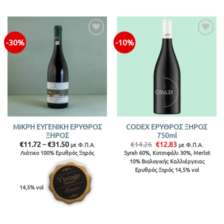
-30%
-10%
Προσθήκη
Προσθήκη
στην λίστα
στην λίστα
ΜΙΚΡΗ ΕΥΓΕΝΙΚΗ ΕΡΥΘΡΟΣ
CODEX ΕΡΥΘΡΟΣ ΞΗΡΟΣ
ΞΗΡΟΣ
750ml
Price
Original
Η
€
11.72
–
€
31.50
€
14.26
€
12.83
με Φ.Π.Α.
με Φ.Π.Α.
range:
price
τρέχουσα
Λιάτικο 100% Ερυθρός Ξηρός
Syrah 60%, Κοτσιφάλι 30%, Merlot
€11.72
was:
τιμή
10% Βιολογικής Καλλιέργειας
through
€14.26.
είναι:
€31.50
€12.83.
Ερυθρός Ξηρός 14,5% vol
14,5% vol