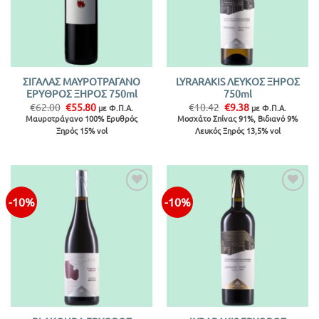
ΣΙΓΑΛΑΣ ΜΑΥΡΟΤΡΑΓΑΝΟ
LYRARAKIS ΛΕΥΚΟΣ ΞΗΡΟΣ
ΕΡΥΘΡΟΣ ΞΗΡΟΣ 750ml
750ml
Original
Η
Original
Η
€
62.00
€
55.80
€
10.42
€
9.38
με Φ.Π.Α.
με Φ.Π.Α.
price
τρέχουσα
price
τρέχουσα
Μαυροτράγανο 100% Ερυθρός
Μοσχάτο Σπίνας 91%, Βιδιανό 9%
was:
τιμή
was:
τιμή
Ξηρός 15% vol
Λευκός Ξηρός 13,5% vol
€62.00.
είναι:
€10.42.
είναι:
€55.80.
€9.38.
-10%
-10%
Προσθήκη
Προσθήκη
στην λίστα
στην λίστα