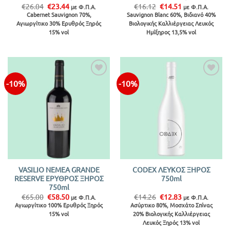
Original
Η
Original
Η
€
26.04
€
23.44
€
16.12
€
14.51
με Φ.Π.Α.
με Φ.Π.Α.
price
τρέχουσα
price
τρέχουσα
Cabernet Sauvignon 70%,
Sauvignon Blanc 60%, Βιδιανό 40%
was:
τιμή
was:
τιμή
Αγιωργίτικο 30% Ερυθρός Ξηρός
Βιολογικής Καλλιέργειας Λευκός
€26.04.
είναι:
€16.12.
είναι:
€23.44.
€14.51.
15% vol
Ημίξηρος 13,5% vol
-10%
-10%
Προσθήκη
Προσθήκη
στην λίστα
στην λίστα
VASILIO NEMEA GRANDE
CODEX ΛΕΥΚΟΣ ΞΗΡΟΣ
RESERVE ΕΡΥΘΡΟΣ ΞΗΡΟΣ
750ml
750ml
Original
Η
Original
Η
€
65.00
€
58.50
€
14.26
€
12.83
με Φ.Π.Α.
με Φ.Π.Α.
price
τρέχουσα
price
τρέχουσα
Αγιωργίτικο 100% Ερυθρός Ξηρός
Ασύρτικο 80%, Μοσχάτο Σπίνας
was:
τιμή
was:
τιμή
15% vol
20% Βιολογικής Καλλιέργειας
€65.00.
είναι:
€14.26.
είναι:
€58.50.
€12.83.
Λευκός Ξηρός 13% vol