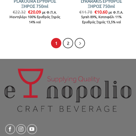
PLAKOURA ΕΡΥΘΡΟΣ
LYRARAKIS ΕΡΥΘΡΟΣ
ΞΗΡΟΣ 750ml
ΞΗΡΟΣ 750ml
Original
Η
Original
Η
€
22.32
€
20.09
€
11.78
€
10.60
με Φ.Π.Α.
με Φ.Π.Α.
price
τρέχουσα
price
τρέχουσα
Μαντηλάρι 100% Ερυθρός Ξηρός
Syrah 89%, Κοτσιφάλι 11%
was:
τιμή
was:
τιμή
14% vol
Ερυθρός Ξηρός 13,5% vol
€22.32.
είναι:
€11.78.
είναι:
€20.09.
€10.60.
1
2