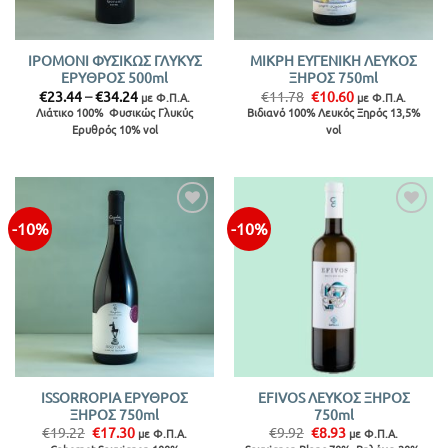
IPOMONI ΦΥΣΙΚΩΣ ΓΛΥΚΥΣ
ΜΙΚΡΗ ΕΥΓΕΝΙΚΗ ΛΕΥΚΟΣ
ΕΡΥΘΡΟΣ 500ml
ΞΗΡΟΣ 750ml
Price
Original
Η
€
23.44
–
€
34.24
€
11.78
€
10.60
με Φ.Π.Α.
με Φ.Π.Α.
range:
price
τρέχουσα
Λιάτικο 100% Φυσικώς Γλυκύς
Βιδιανό 100% Λευκός Ξηρός 13,5%
€23.44
was:
τιμή
Ερυθρός 10% vol
vol
through
€11.78.
είναι:
€34.24
€10.60.
-10%
-10%
Προσθήκη
Προσθήκη
στην λίστα
στην λίστα
ISSORROPIA ΕΡΥΘΡΟΣ
EFIVOS ΛΕΥΚΟΣ ΞΗΡΟΣ
ΞΗΡΟΣ 750ml
750ml
Original
Η
Original
Η
€
19.22
€
17.30
€
9.92
€
8.93
με Φ.Π.Α.
με Φ.Π.Α.
price
τρέχουσα
price
τρέχουσα