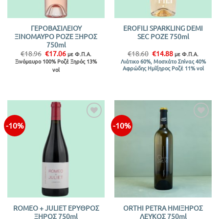
ΓΕΡΟΒΑΣΙΛΕΙΟΥ
EROFILI SPARKLING DEMI
ΞΙΝΟΜΑΥΡΟ ΡΟΖΕ ΞΗΡΟΣ
SEC ΡΟΖΕ 750ml
750ml
Original
Η
Original
Η
€
18.96
€
17.06
€
18.60
€
14.88
με Φ.Π.Α.
με Φ.Π.Α.
price
τρέχουσα
price
τρέχουσα
Ξινόμαυρο 100% Ροζέ Ξηρός 13%
Λιάτικο 60%, Μοσχάτο Σπίνας 40%
was:
τιμή
was:
τιμή
Αφρώδης Ημίξηρος Ροζέ 11% vol
vol
€18.96.
είναι:
€18.60.
είναι:
€17.06.
€14.88.
-10%
-10%
Προσθήκη
Προσθήκη
στην λίστα
στην λίστα
ROMEO + JULIET ΕΡΥΘΡΟΣ
ORTHI PETRA ΗΜΙΞΗΡΟΣ
ΞΗΡΟΣ 750ml
ΛΕΥΚΟΣ 750ml