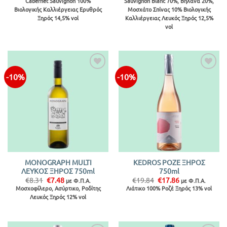
Cabernet Sauvignon 100%
Sauvignon Blanc 70%, Bηλάνα 20%,
was:
τιμή
was:
τιμή
Βιολογικής Καλλιέργειας Ερυθρός
Μοσχάτο Σπίνας 10% Βιολογικής
€19.22.
είναι:
€9.92.
είναι:
€17.30.
€8.93.
Ξηρός 14,5% vol
Καλλιέργειας Λευκός Ξηρός 12,5%
vol
-10%
-10%
Προσθήκη
Προσθήκη
στην λίστα
στην λίστα
MONOGRAPH MULTI
KEDROS ΡΟΖΕ ΞΗΡΟΣ
ΛΕΥΚΟΣ ΞΗΡΟΣ 750ml
750ml
Original
Η
Original
Η
€
8.31
€
7.48
€
19.84
€
17.86
με Φ.Π.Α.
με Φ.Π.Α.
price
τρέχουσα
price
τρέχουσα
Μοσχοφίλερο, Ασύρτικο, Ροδίτης
Λιάτικο 100% Ροζέ Ξηρός 13% vol
was:
τιμή
was:
τιμή
Λευκός Ξηρός 12% vol
€8.31.
είναι:
€19.84.
είναι:
€7.48.
€17.86.