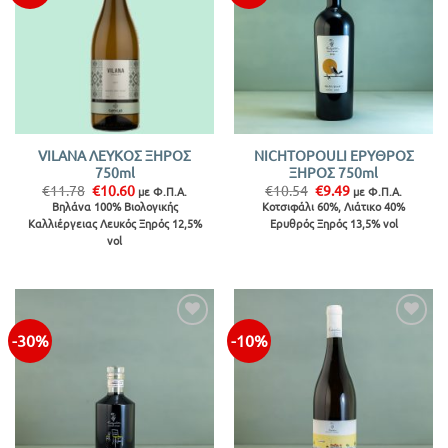
VILANA ΛΕΥΚΟΣ ΞΗΡΟΣ
NICHTOPOULI ΕΡΥΘΡΟΣ
750ml
ΞΗΡΟΣ 750ml
Original
Η
Original
Η
€
11.78
€
10.60
€
10.54
€
9.49
με Φ.Π.Α.
με Φ.Π.Α.
price
τρέχουσα
price
τρέχουσα
Βηλάνα 100% Βιολογικής
Κοτσιφάλι 60%, Λιάτικο 40%
was:
τιμή
was:
τιμή
Καλλιέργειας Λευκός Ξηρός 12,5%
Ερυθρός Ξηρός 13,5% vol
€11.78.
είναι:
€10.54.
είναι:
€10.60.
€9.49.
vol
-30%
-10%
Προσθήκη
Προσθήκη
στην λίστα
στην λίστα