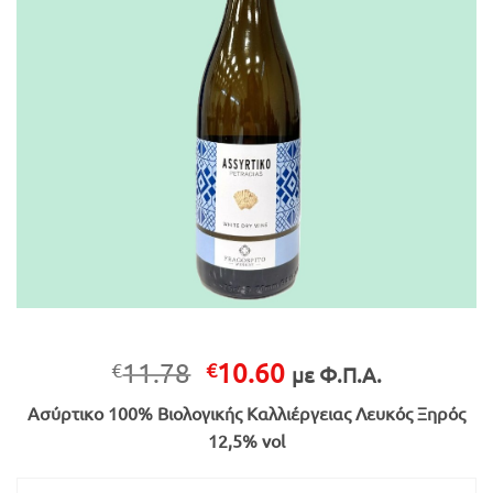
Original
Η
11.78
10.60
€
€
με Φ.Π.Α.
price
τρέχουσα
Ασύρτικο 100% Βιολογικής Καλλιέργειας Λευκός Ξηρός
was:
τιμή
12,5% vol
€11.78.
είναι:
€10.60.