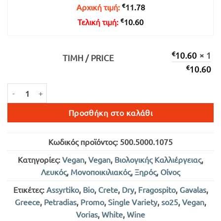
€
Αρχική τιμή:
11.78
€
Τελική τιμή:
10.60
€
10.60
× 1
ΤΙΜΉ / PRICE
€
10.60
PETRADIAS ΛΕΥΚΟΣ ΞΗΡΟΣ 750ml ποσότητα
Προσθήκη στο καλάθι
Κωδικός προϊόντος:
500.5000.1075
Κατηγορίες:
Vegan
,
Vegan
,
Βιολογικής Καλλιέργειας
,
Λευκός
,
Μονοποικιλιακός
,
Ξηρός
,
Οίνος
Ετικέτες:
Assyrtiko
,
Bio
,
Crete
,
Dry
,
Fragospito
,
Gavalas
,
Greece
,
Petradias
,
Promo
,
Single Variety
,
so25
,
Vegan
,
Vorias
,
White
,
Wine