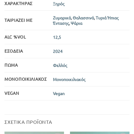
ΧΑΡΑΚΤΉΡΑΣ
Ξηρός
Ζυμαρικά
,
Θαλασσινά
,
Τυριά Ήπιας
ΤΑΙΡΙΆΖΕΙ ΜΕ
Έντασης
,
Ψάρια
ALC %VOL
12,5
ΕΣΟΔΕΊΑ
2024
ΠΏΜΑ
Φελλός
ΜΟΝΟΠΟΙΚΙΛΙΑΚΌΣ
Μονοποικιλιακός
VEGAN
Vegan
ΣΧΕΤΙΚΆ ΠΡΟΪΌΝΤΑ