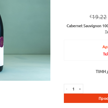
19.22
€
Cabernet Sauvignon 10
Ξ
Αρχ
Τε
ΤΙΜΉ 
ISSORROPIA ΕΡΥΘΡΟΣ ΞΗΡΟ
Προσ