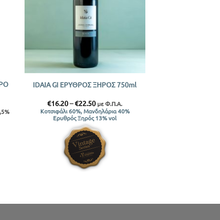
+
ΡΟ
IDAIA GI ΕΡΥΘΡΟΣ ΞΗΡΟΣ 750ml
Price
€
16.20
–
€
22.50
με Φ.Π.Α.
range:
Κοτσιφάλι 60%, Μανδηλάρια 40%
,5%
€16.20
Ερυθρός Ξηρός 13% vol
through
€22.50