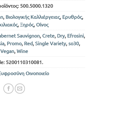
ροϊόντος:
500.5000.1320
an
,
Βιολογικής Καλλιέργειας
,
Ερυθρός
,
κιλιακός
,
Ξηρός
,
Οίνος
abernet Sauvignon
,
Crete
,
Dry
,
Efrosini
,
ia
,
Promo
,
Red
,
Single Variety
,
so30
,
Vegan
,
Wine
de:
5200110310081
.
Ευφροσύνη Οινοποιείο