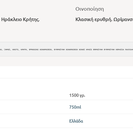
Οινοποίηση
 Ηράκλειο Κρήτης.
Κλασική ερυθρή. Ωρίμανση
OS, ΞΗΡΟΣ, KRITI, ΚΡΗΤΗ, EFROSINI OINOPOIEIO, ΕΥΦΡΟΣΥΝΗ ΟΙΝΟΠΟΙΕΙΟ ΟΙΝΟΣ ΚΡΑΣΙ ΕΦΡΟΣΥΝΗ ΕΥΦΡΟΣΥΝΗ ΚΕΡΑΣΙΑ ΠΑΛΛΙΑ
1500 γρ.
750ml
Ελλάδα