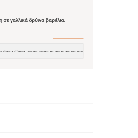
 σε γαλλικά δρύινα βαρέλια.
ΝΗ ΙΣΟΡΟΠΙΑ ΙΣΣΟΡΟΠΙΑ ISSOROPIA ISOROPIA PALLIANH PALIANH WINE KRASI OINOS ΚΑΜΠΕΡΝΕ CABERNET SAUVIGNON 520011031