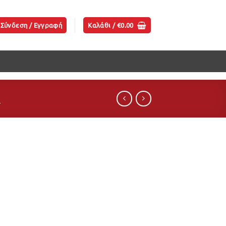
Σύνδεση / Εγγραφή
Καλάθι /
€
0.00
l