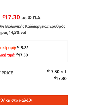
Original
Η
17.30
€
με Φ.Π.Α.
price
τρέχουσα
0% Βιολογικής Καλλιέργειας Ερυθρός
was:
τιμή
ηρός 14,5% vol
€19.22.
είναι:
€17.30.
€
ική τιμή:
19.22
€
λική τιμή:
17.30
€
17.30
× 1
/ PRICE
€
17.30
Σ 750ml ποσότητα
θήκη στο καλάθι