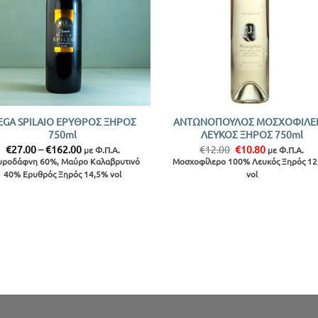
+
EGA SPILAIO ΕΡΥΘΡΟΣ ΞΗΡΟΣ
ΑΝΤΩΝΟΠΟΥΛΟΣ ΜΟΣΧΟΦΙΛΕ
750ml
ΛΕΥΚΟΣ ΞΗΡΟΣ 750ml
Price
Original
Η
€
27.00
–
€
162.00
€
12.00
€
10.80
με Φ.Π.Α.
με Φ.Π.Α.
range:
price
τρέχουσα
ροδάφνη 60%, Μαύρο Καλαβρυτινό
Μοσχοφίλερο 100% Λευκός Ξηρός 12
€27.00
was:
τιμή
40% Ερυθρός Ξηρός 14,5% vol
vol
through
€12.00.
είναι:
€162.00
€10.80.