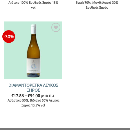
price
τρέχουσα
range:
Λιάτικο 100% Ερυθρός Ξηρός 13%
Syrah 70%, Μανδηλαριά 30%
was:
τιμή
€23.40
vol
Ερυθρός Ξηρός
€13.02.
είναι:
through
€11.72.
€49.50
-30%
Προσθήκη
στην λίστα
DIAMANTOPETRA ΛΕΥΚΟΣ
ΞΗΡΟΣ
Price
€
17.86
–
€
54.00
με Φ.Π.Α.
range:
Ασύρτικο 50%, Βιδιανό 50% Λευκός
€17.86
Ξηρός 13,5% vol
through
€54.00