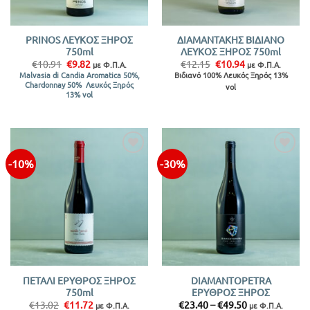
PRINOS ΛΕΥΚΟΣ ΞΗΡΟΣ
ΔΙΑΜΑΝΤΑΚΗΣ ΒΙΔΙΑΝΟ
750ml
ΛΕΥΚΟΣ ΞΗΡΟΣ 750ml
Original
Η
Original
Η
€
10.91
€
9.82
€
12.15
€
10.94
με Φ.Π.Α.
με Φ.Π.Α.
price
τρέχουσα
price
τρέχουσα
Βιδιανό 100% Λευκός Ξηρός 13%
Malvasia di Candia Aromatica 50%,
was:
τιμή
was:
τιμή
Chardonnay 50% Λευκός Ξηρός
vol
€10.91.
είναι:
€12.15.
είναι:
13% vol
€9.82.
€10.94.
-10%
-30%
Προσθήκη
Προσθήκη
στην λίστα
στην λίστα
ΠΕΤΑΛΙ ΕΡΥΘΡΟΣ ΞΗΡΟΣ
DIAMANTOPETRA
750ml
ΕΡΥΘΡΟΣ ΞΗΡΟΣ
Original
Η
Price
€
13.02
€
11.72
€
23.40
–
€
49.50
με Φ.Π.Α.
με Φ.Π.Α.