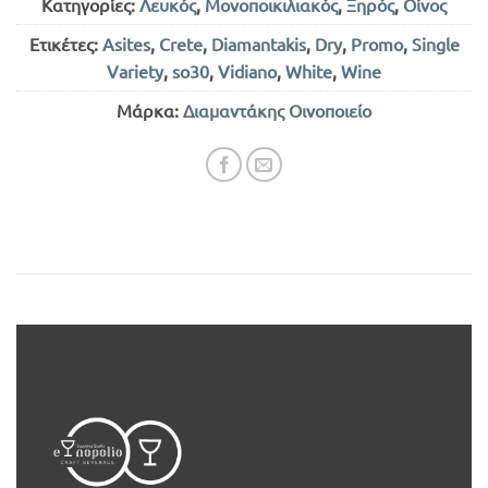
Κατηγορίες:
Λευκός
,
Μονοποικιλιακός
,
Ξηρός
,
Οίνος
Ετικέτες:
Asites
,
Crete
,
Diamantakis
,
Dry
,
Promo
,
Single
Variety
,
so30
,
Vidiano
,
White
,
Wine
Μάρκα:
Διαμαντάκης Οινοποιείο