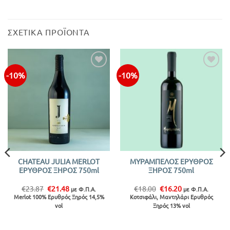
ΣΧΕΤΙΚΆ ΠΡΟΪΌΝΤΑ
-10%
-10%
CHATEAU JULIA MERLOT
ΜΥΡΑΜΠΕΛΟΣ ΕΡΥΘΡΟΣ
ΕΡΥΘΡΟΣ ΞΗΡΟΣ 750ml
ΞΗΡΟΣ 750ml
Original
Η
Original
Η
€
23.87
€
21.48
€
18.00
€
16.20
με Φ.Π.Α.
με Φ.Π.Α.
price
τρέχουσα
price
τρέχουσα
Merlot 100% Ερυθρός Ξηρός 14,5%
Κοτσιφάλι, Μαντηλάρι Ερυθρός
was:
τιμή
was:
τιμή
vol
Ξηρός 13% vol
€23.87.
είναι:
€18.00.
είναι:
€21.48.
€16.20.