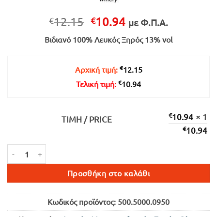
Original
Η
12.15
10.94
€
€
με Φ.Π.Α.
price
τρέχουσα
Βιδιανό 100% Λευκός Ξηρός 13% vol
was:
τιμή
€12.15.
είναι:
€10.94.
€
Αρχική τιμή:
12.15
€
Τελική τιμή:
10.94
€
10.94
× 1
ΤΙΜΉ / PRICE
€
10.94
ΔΙΑΜΑΝΤΑΚΗΣ ΒΙΔΙΑΝΟ ΛΕΥΚΟΣ ΞΗΡΟΣ 750ml ποσότητα
Προσθήκη στο καλάθι
Κωδικός προϊόντος:
500.5000.0950