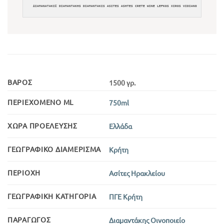
ΔΙΑΜΑΝΑΤΑΚΙΣ DIAMANTAKHS DIAMANTAKIS ASITES ASHTES CRETE WINE LEFKOS XIROS VIDIANO  LEFKOS, ΛΕΥ
ΒΆΡΟΣ
1500 γρ.
ΠΕΡΙΕΧΌΜΕΝΟ ML
750ml
ΧΏΡΑ ΠΡΟΈΛΕΥΣΗΣ
Ελλάδα
ΓΕΩΓΡΑΦΙΚΌ ΔΙΑΜΈΡΙΣΜΑ
Κρήτη
ΠΕΡΙΟΧΉ
Ασίτες Ηρακλείου
ΓΕΩΓΡΑΦΙΚΉ ΚΑΤΗΓΟΡΊΑ
ΠΓΕ Κρήτη
ΠΑΡΑΓΩΓΌΣ
Διαμαντάκης Οινοποιείο