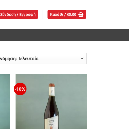
Σύνδεση / Εγγραφή
Καλάθι /
€
0.00
-10%