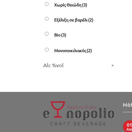
Χωρίς Θειώδη
(3)
Εξέλιξη σε βαρέλι
(2)
Bio
(3)
Μονοποικιλιακός
(2)
Alc %vol
+
Μάθ
01
Απ