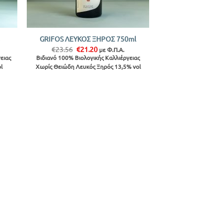
+
l
GRIFOS ΛΕΥΚΟΣ ΞΗΡΟΣ 750ml
Original
Η
€
23.56
€
21.20
με Φ.Π.Α.
price
τρέχουσα
ειας
Βιδιανό 100% Βιολογικής Καλλιέργειας
was:
τιμή
l
Χωρίς Θειώδη Λευκός Ξηρός 13,5% vol
€23.56.
είναι:
€21.20.