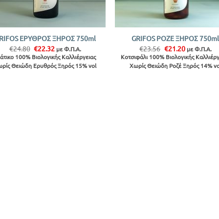
+
RIFOS ΕΡΥΘΡΟΣ ΞΗΡΟΣ 750ml
GRIFOS ΡΟΖΕ ΞΗΡΟΣ 750m
Original
Η
Original
Η
€
24.80
€
22.32
€
23.56
€
21.20
με Φ.Π.Α.
με Φ.Π.Α.
price
τρέχουσα
price
τρέχουσα
ιάτικο 100% Βιολογικής Καλλιέργειας
Κοτσιφάλι 100% Βιολογικής Καλλιέργ
was:
τιμή
was:
τιμή
ρίς Θειώδη Ερυθρός Ξηρός 15% vol
Χωρίς Θειώδη Ροζέ Ξηρός 14% vo
€24.80.
είναι:
€23.56.
είναι:
€22.32.
€21.20.