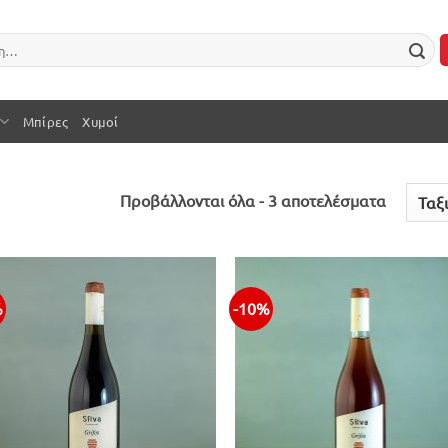
Μπίρες
Χυμοί
Sorted
Προβάλλονται όλα - 3 αποτελέσματα
by
latest
%
-10%