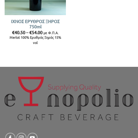
ΙΧΝΟΣ ΕΡΥΘΡΟΣ ΞΗΡΟΣ
750ml
Price
€
40.50
–
€
54.00
με Φ.Π.Α.
range:
Merlot 100% Ερυθρός Ξηρός 15%
€40.50
vol
through
€54.00