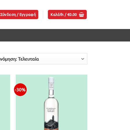
Σύνδεση / Εγγραφή
Καλάθι /
€
0.00
-30%
ήκη
Προσθήκη
ίστα
στην λίστα