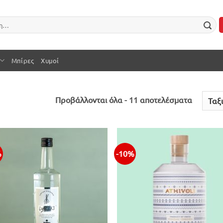
Μπίρες
Χυμοί
Sorted
Προβάλλονται όλα - 11 αποτελέσματα
by
latest
%
-10%
Προσθήκη
Προσθ
στην λίστα
στην λ