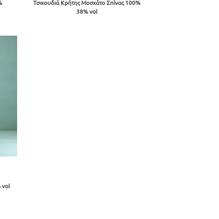
range:
%
Τσικουδιά Κρήτης Μοσχάτο Σπίνας 100%
€8.04
38% vol
through
€14.56
ήκη
ίστα
 vol