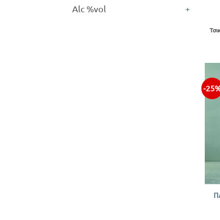
Alc %vol
+
Τσι
-25
+
Π