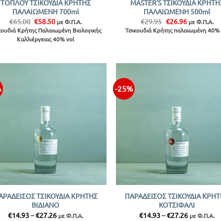
ΤΟΠΛΟΥ ΤΣΙΚΟΥΔΙΑ ΚΡΗΤΗΣ
MASTER’S ΤΣΙΚΟΥΔΙΑ ΚΡΗΤΗ
ΠΑΛΑΙΩΜΕΝΗ 700ml
ΠΑΛΑΙΩΜΕΝΗ 500ml
Original
Η
Original
Η
€
65.00
€
58.50
€
29.95
€
26.96
με Φ.Π.Α.
με Φ.Π.Α.
price
τρέχουσα
price
τρέχουσα
κουδιά Κρήτης Παλαιωμένη Βιολογικής
Τσικουδιά Κρήτης παλαιωμένη 40% 
was:
τιμή
was:
τιμή
Καλλιέργειας 40% vol
€65.00.
είναι:
€29.95.
είναι:
€58.50.
€26.96.
%
-25%
Προσθήκη
Προσθ
στην λίστα
στην λ
+
ΑΡΑΔΕΙΣΟΣ ΤΣΙΚΟΥΔΙΑ ΚΡΗΤΗΣ
ΠΑΡΑΔΕΙΣΟΣ ΤΣΙΚΟΥΔΙΑ ΚΡΗ
ΒΙΔΙΑΝΟ
ΚΟΤΣΙΦΑΛΙ
Price
Price
€
14.93
–
€
27.26
€
14.93
–
€
27.26
με Φ.Π.Α.
με Φ.Π.Α.