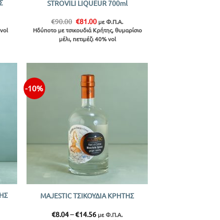
Σ
STROVILI LIQUEUR 700ml
Original
Η
€
90.00
€
81.00
με Φ.Π.Α.
price
τρέχουσα
vol
Ηδύποτο με τσικουδιά Κρήτης, θυμαρίσιο
was:
τιμή
μέλι, πετιμέζι 40% vol
€90.00.
είναι:
€81.00.
-10%
ήκη
Προσθήκη
ίστα
στην λίστα
+
ΤΗΣ
MAJESTIC ΤΣΙΚΟΥΔΙΑ ΚΡΗΤΗΣ
Price
€
8.04
–
€
14.56
με Φ.Π.Α.