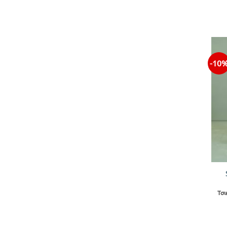
-10
+
Τσ