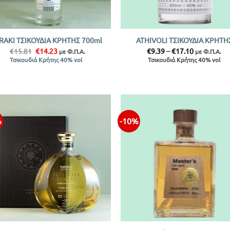
+
YRAKI ΤΣΙΚΟΥΔΙΑ ΚΡΗΤΗΣ 700ml
ATHIVOLI ΤΣΙΚΟΥΔΙΑ ΚΡΗΤΗ
Original
Η
Price
€
15.81
€
14.23
€
9.39
–
€
17.10
με Φ.Π.Α.
με Φ.Π.Α.
price
τρέχουσα
range:
Τσικουδιά Κρήτης 40% vol
Τσικουδιά Κρήτης 40% vol
was:
τιμή
€9.39
€15.81.
είναι:
through
€14.23.
€17.10
%
-10%
Προσθήκη
Προσθ
στην λίστα
στην λ
+