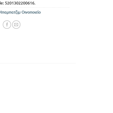
de:
5201302200616
.
Μπαμπατζιμ Οινοποιείο