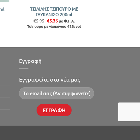
ΤΣΙΛΙΛΗΣ ΤΣΙΠΟΥΡΟ ΜΕ
ml
ΓΛΥΚΑΝΙΣΟ 200ml
Original
Η
€
5.95
€
5.36
με Φ.Π.Α.
price
τρέχουσα
Τσίπουρο με γλυκάνισο 42% vol
was:
τιμή
€5.95.
είναι:
€5.36.
Εγγραφή
Εγγραφείτε στα νέα μας