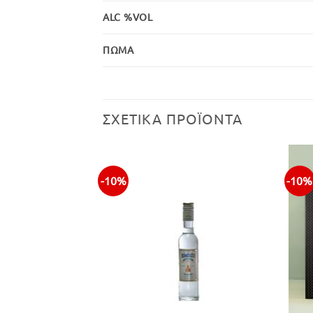
ALC %VOL
ΠΏΜΑ
ΣΧΕΤΙΚΆ ΠΡΟΪΌΝΤΑ
-10%
-10%
+
+