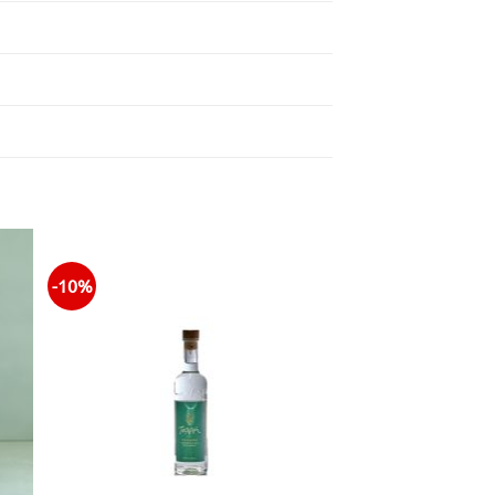
-10%
+