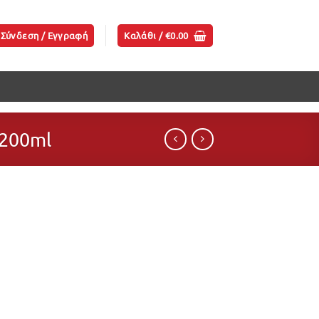
Σύνδεση / Εγγραφή
Καλάθι /
€
0.00
200ml