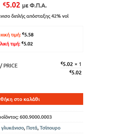
Original
Η
5.02
€
με Φ.Π.Α.
price
τρέχουσα
νισο διπλής απόσταξης 42% vol
was:
τιμή
€5.58.
είναι:
€5.02.
€
χική τιμή:
5.58
€
λική τιμή:
5.02
€
5.02
× 1
/ PRICE
€
5.02
ΓΛΥΚΑΝΙΣΟ 200ml ποσότητα
θήκη στο καλάθι
ροϊόντος:
600.9000.0003
 γλυκάνισο
,
Ποτά
,
Τσίπουρο