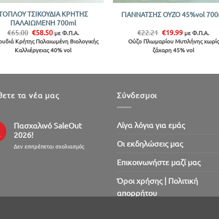
ΤΟΠΛΟΥ ΤΣΙΚΟΥΔΙΑ ΚΡΗΤΗΣ
ΓΙΑΝΝΑΤΣΗΣ ΟΥΖΟ 45%vol 700
ΠΑΛΑΙΩΜΕΝΗ 700ml
Original
Η
Original
Η
€
65.00
€
58.50
€
22.21
€
19.99
με Φ.Π.Α.
με Φ.Π.Α.
price
τρέχουσα
price
τρέχουσα
ουδιά Κρήτης Παλαιωμένη Βιολογικής
Ούζο Πλωμαρίου Μυτιλήνης χωρίς
was:
τιμή
was:
τιμή
Καλλιέργειας 40% vol
ζάχαρη 45% vol
€65.00.
είναι:
€22.21.
είναι:
€58.50.
€19.99.
ετε τα νέα μας
Σύνδεσμοι
Λίγα λόγια για εμάς
Πασχαλινό SaleOut
2026!
ρ
Oι εκδηλώσεις μας
στο
Δεν επιτρέπεται σχολιασμός
Πασχαλινό
Επικοινωνήστε μαζί μας
SaleOut
2026!
Όροι χρήσης | Πολιτική
απορρήτου