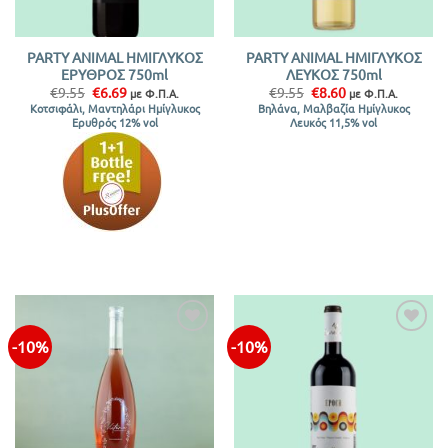
PARTY ANIMAL ΗΜΙΓΛΥΚΟΣ
PARTY ANIMAL ΗΜΙΓΛΥΚΟΣ
ΕΡΥΘΡΟΣ 750ml
ΛΕΥΚΟΣ 750ml
Original
Η
Original
Η
€
9.55
€
6.69
€
9.55
€
8.60
με Φ.Π.Α.
με Φ.Π.Α.
price
τρέχουσα
price
τρέχουσα
Κοτσιφάλι, Μαντηλάρι Ημίγλυκος
Βηλάνα, Μαλβαζία Ημίγλυκος
was:
τιμή
was:
τιμή
Ερυθρός 12% vol
Λευκός 11,5% vol
€9.55.
είναι:
€9.55.
είναι:
€6.69.
€8.60.
-10%
-10%
Προσθήκη
Προσθήκη
στην λίστα
στην λίστα