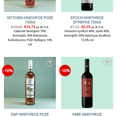
VICTORIA ΗΜΙΞΗΡΟΣ ΡΟΖΕ
EPOCH ΗΜΙΓΛΥΚΟΣ
750ml
ΕΡΥΘΡΟΣ 750ml
Original
Η
Original
Η
€
18.60
€
16.74
€
7.32
€
6.59
με Φ.Π.Α.
με Φ.Π.Α.
price
τρέχουσα
price
τρέχουσα
Cabernet Sauvignon 70%,
Μοσχάτο ερυθρό 40%, Syrah 40%,
was:
τιμή
was:
τιμή
Κοτσιφάλι 30% Βιολογικής
Κοτσιφάλι 20% Ημίγλυκος Ερυθρός
€18.60.
είναι:
€7.32.
είναι:
€16.74.
€6.59.
Καλλιέργειας Ροζέ Ημίξηρος 14%
13,5% vol
vol
-10%
-10%
Προσθήκη
Προσθήκη
στην λίστα
στην λίστα
ΕΑΡ ΗΜΙΓΛΥΚΟΣ ΡΟΖΕ
FARE ΗΜΙΓΛΥΚΟΣ