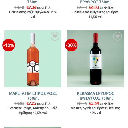
750ml
ΕΡΥΘΡΟΣ 750ml
Original
Η
Original
Η
€
8.18
€
7.36
€
6.70
€
6.03
με Φ.Π.Α.
με Φ.Π.Α.
price
τρέχουσα
price
τρέχουσα
Ποικιλιακός Ροζέ Ημίγλυκος 11%
Ποικιλιακός Ημίγλυκος Ερυθρός
was:
τιμή
was:
τιμή
vol
11,5% vol
€8.18.
είναι:
€6.70.
είναι:
€7.36.
€6.03.
-10%
-30%
Προσθήκη
Προσθήκη
στην λίστα
στην λίστα
MARETA ΗΜΙΞΗΡΟΣ ΡΟΖΕ
KERASMA ΕΡΥΘΡΟΣ
750ml
ΗΜΙΓΛΥΚΟΣ 750ml
Original
Η
Original
Η
€
8.06
€
7.25
€
8.06
€
5.64
με Φ.Π.Α.
με Φ.Π.Α.
price
τρέχουσα
price
τρέχουσα
Grenache Rouge, Μαντηλάρι Ροζέ
Λιάτικο, Syrah Ερυθρός Ημίγλυκος
was:
τιμή
was:
τιμή
Ημίξηρος 12,5% vol
12% vol
€8.06.
είναι:
€8.06.
είναι:
€7.25.
€5.64.