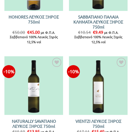
HONORES ΛΕΥΚΟΣ ΞΗΡΟΣ
SABBATIANO ΠΑΛΑΙΑ
750ml
ΚΛΗΜΑΤΑ ΛΕΥΚΟΣ ΞΗΡΟΣ
750ml
Original
Η
Original
Η
€
50.00
€
45.00
€
10.54
€
9.49
με Φ.Π.Α.
με Φ.Π.Α.
price
τρέχουσα
price
τρέχουσα
Σαββατιανό 100% Λευκός Ξηρός
Σαββατιανό 100% Λευκός Ξηρός
was:
τιμή
was:
τιμή
12,5% vol
12,5% vol
€50.00.
είναι:
€10.54.
είναι:
€45.00.
€9.49.
-10%
-10%
Προσθήκη
Προσθήκη
στην λίστα
στην λίστα
NATURALLY SAVATIANO
VIENTZI ΛΕΥΚΟΣ ΞΗΡΟΣ
ΛΕΥΚΟΣ ΞΗΡΟΣ 750ml
750ml
Original
Η
Original
Η
€
15.50
€
13.95
€
17.11
€
15.40
με Φ.Π.Α.
με Φ.Π.Α.