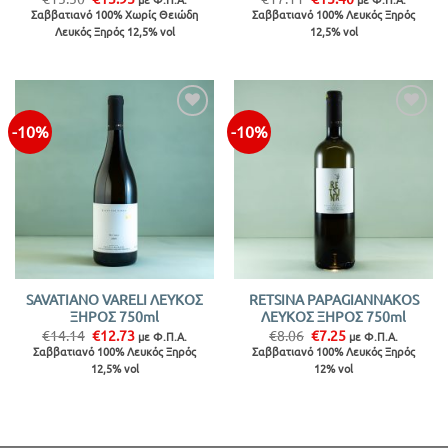
price
τρέχουσα
price
τρέχουσα
Σαββατιανό 100% Χωρίς Θειώδη
Σαββατιανό 100% Λευκός Ξηρός
was:
τιμή
was:
τιμή
Λευκός Ξηρός 12,5% vol
12,5% vol
€15.50.
είναι:
€17.11.
είναι:
€13.95.
€15.40.
-10%
-10%
Προσθήκη
Προσθήκη
στην λίστα
στην λίστα
SAVATIANO VARELI ΛΕΥΚΟΣ
RETSINA PAPAGIANNAKOS
ΞΗΡΟΣ 750ml
ΛΕΥΚΟΣ ΞΗΡΟΣ 750ml
Original
Η
Original
Η
€
14.14
€
12.73
€
8.06
€
7.25
με Φ.Π.Α.
με Φ.Π.Α.
price
τρέχουσα
price
τρέχουσα
Σαββατιανό 100% Λευκός Ξηρός
Σαββατιανό 100% Λευκός Ξηρός
was:
τιμή
was:
τιμή
12,5% vol
12% vol
€14.14.
είναι:
€8.06.
είναι:
€12.73.
€7.25.