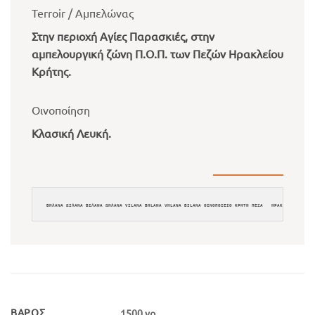
Terroir / Αμπελώνας
Στην περιοχή Αγίες Παρασκιές, στην
αμπελουργική ζώνη Π.Ο.Π. των Πεζών Ηρακλείου
Κρήτης.
Οινοποίηση
Κλασική Λευκή.
ΒΗΛΑΝΑ ΩΙΛΑΝΑ ΒΙΛΑΝΑ ΩΗΛΑΝΑ VILANA BHLANA VHLANA BILANA ΟΙΝΟΠΟΙΕΙΟ ΚΡΗΤΗ ΠΕΖΑ   ΗΡΑΚΛΕΙΟ ΞΗΡΟΣ 
ΒΆΡΟΣ
1500 γρ.