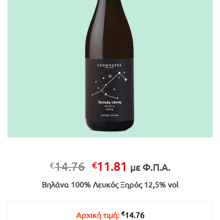
Original
Η
14.76
11.81
€
€
με Φ.Π.Α.
price
τρέχουσα
Βηλάνα 100% Λευκός Ξηρός 12,5% vol
was:
τιμή
€14.76.
είναι:
€11.81.
€
Αρχική τιμή:
14.76