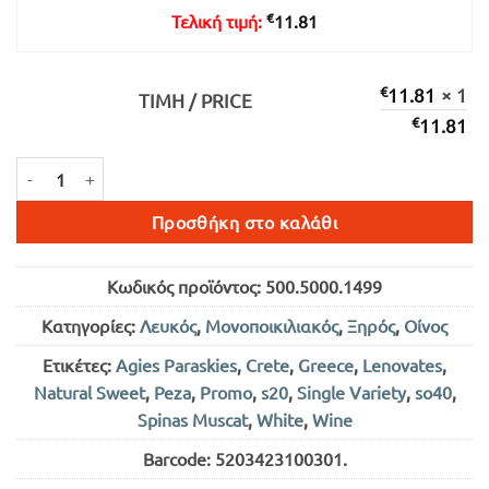
€
Τελική τιμή:
11.81
€
11.81
× 1
ΤΙΜΉ / PRICE
€
11.81
ΛΕΥΚΟΣ ΝΑΝΟΣ ΛΕΥΚΟΣ ΞΗΡΟΣ 750ml ποσότητα
Προσθήκη στο καλάθι
Κωδικός προϊόντος:
500.5000.1499
Κατηγορίες:
Λευκός
,
Μονοποικιλιακός
,
Ξηρός
,
Οίνος
Ετικέτες:
Agies Paraskies
,
Crete
,
Greece
,
Lenovates
,
Natural Sweet
,
Peza
,
Promo
,
s20
,
Single Variety
,
so40
,
Spinas Muscat
,
White
,
Wine
Barcode:
5203423100301
.