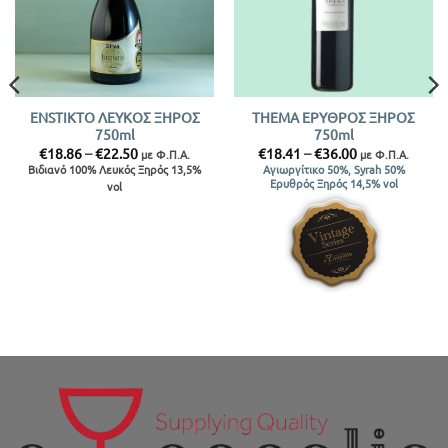
ENSTIKTO ΛΕΥΚΟΣ ΞΗΡΟΣ
THEMA ΕΡΥΘΡΟΣ ΞΗΡΟΣ
750ml
750ml
Price
Price
€
18.86
–
€
22.50
€
18.41
–
€
36.00
με Φ.Π.Α.
με Φ.Π.Α.
range:
range:
Βιδιανό 100% Λευκός Ξηρός 13,5%
Αγιωργίτικο 50%, Syrah 50%
€18.86
€18.41
Ερυθρός Ξηρός 14,5% vol
vol
through
through
€22.50
€36.00