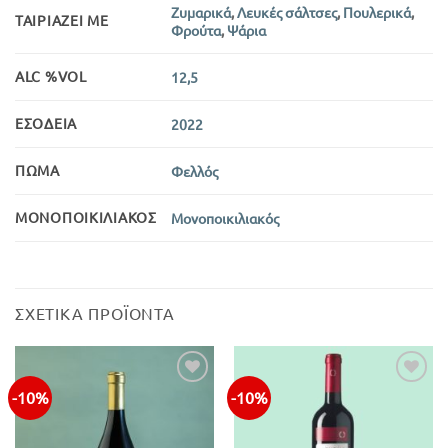
Ζυμαρικά
,
Λευκές σάλτσες
,
Πουλερικά
,
ΤΑΙΡΙΆΖΕΙ ΜΕ
Φρούτα
,
Ψάρια
ALC %VOL
12,5
ΕΣΟΔΕΊΑ
2022
ΠΏΜΑ
Φελλός
ΜΟΝΟΠΟΙΚΙΛΙΑΚΌΣ
Μονοποικιλιακός
ΣΧΕΤΙΚΆ ΠΡΟΪΌΝΤΑ
-10%
-10%