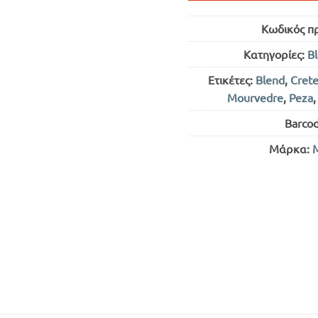
Κωδικός π
Κατηγορίες:
B
Ετικέτες:
Blend
,
Cret
Mourvedre
,
Peza
Barco
Μάρκα:
Μ