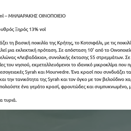
ml – ΜΗΛΙΑΡΑΚΗΣ ΟΙΝΟΠΟΙΕΙΟ
ρυθρός Ξηρός 13% vol
 τη βασική ποικιλία της Κρήτης, το Κοτσιφάλι, με τις ποικιλί
λεί μια εκλεκτική πρόταση. Σε απόσταση 10’ από το Οινοποιε
λώνας «Λειβαδάκια», συνολικής έκτασης 55 στρεμμάτων. Σε 
λίες του νησιού, εκμεταλλευόμενοι το ιδανικό μικροκλίμα που 
μεσογειακές Syrah και Mourvedre. Ένα κρασί που συνδυάζει τ
 και την τανικότητα της Syrah και τον όγκο με τον βελούδιν
 απολαύστε ένα γεμάτο κρασί, φρουτώδες και συμπυκνωμένο, μ
α τυριά.