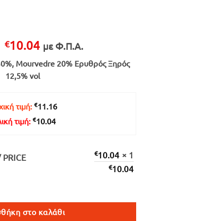
Original
Η
10.04
€
με Φ.Π.Α.
price
τρέχουσα
 30%, Mourvedre 20% Ερυθρός Ξηρός
was:
τιμή
12,5% vol
€11.16.
είναι:
€10.04.
€
ική τιμή:
11.16
€
λική τιμή:
10.04
€
10.04
× 1
/ PRICE
€
10.04
 750ml ποσότητα
θήκη στο καλάθι