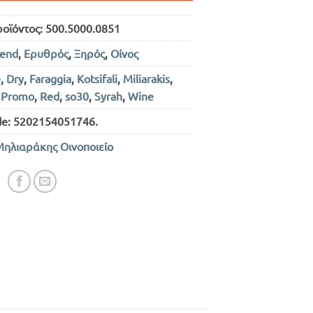
ροϊόντος:
500.5000.0851
lend
,
Ερυθρός
,
Ξηρός
,
Οίνος
e
,
Dry
,
Faraggia
,
Kotsifali
,
Miliarakis
,
,
Promo
,
Red
,
so30
,
Syrah
,
Wine
de:
5202154051746
.
ηλιαράκης Οινοποιείο