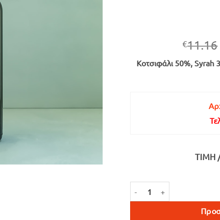
11.16
€
Κοτσιφάλι 50%, Syrah
Αρχ
Τε
ΤΙΜΉ 
2 ΦΑΡΑΓΓΙΑ ΕΡΥΘΡΟΣ ΞΗΡΟΣ
Προσ