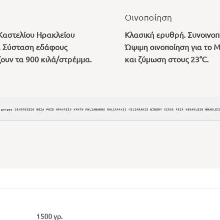
Οινοποίηση
 Καστελίου Ηρακλείου
Κλασική ερυθρή. Συνοινοπο
. Σύσταση εδάφους
Ώψιμη οινοποίηση για το 
ουν τα 900 κιλά/στρέμμα.
και ζύμωση στους 23°C.
 gorges ΟΙΝΟΠΟΙΕΙΟ ΠΕΖΑ ΡΟΖΕ ΗΡΑΚΛΕΙΟ ΚΡΗΤΗ MHLIARAKHS MHLIARAKIS MILIARAKIS WINERY XIROS PEZA HERAKLEIO HRAKLEI
1500 γρ.