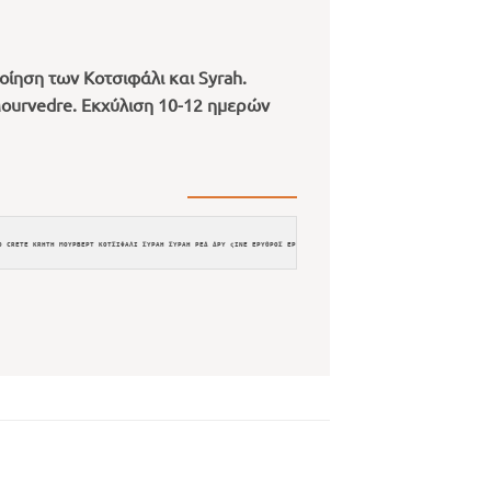
ίηση των Κοτσιφάλι και Syrah.
Mourvedre. Εκχύλιση 10-12 ημερών
O CRETE KRHTH ΜΟΥΡΒΕΡΤ ΚΟΤΣΙΦΑΛΙ ΣΥΡΑΗ ΣΥΡΑΗ ΡΕΔ ΔΡΥ ςΙΝΕ ΕΡΥΘΡΟΣ ΕΡΥΤΗΡΟΣ ΚΟΚΚΙΝΟ ςΙΝΕ ΟΙΝΟΣ ΚΡΑΣΙ RED DRY WINE