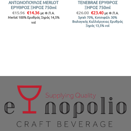
ΑΝΤΩΝΟΠΟΥΛΟΣ MERLOT
TENEBRAE ΕΡΥΘΡΟΣ
ΕΡΥΘΡΟΣ ΞΗΡΟΣ 750ml
ΞΗΡΟΣ 750ml
Original
Η
Original
Η
€
15.96
€
14.36
€
26.00
€
23.40
με Φ.Π.Α.
με Φ.Π.Α.
price
τρέχουσα
price
τρέχουσα
Merlot 100% Ερυθρός Ξηρός 14,5%
Syrah 70%, Κοτσιφάλι 30%
was:
τιμή
was:
τιμή
Βιολογικής Καλλιέργειας Ερυθρός
vol
€15.96.
είναι:
€26.00.
είναι:
Ξηρός 13,5% vol
€14.36.
€23.40.