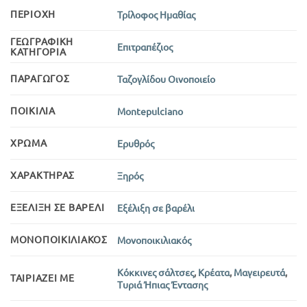
ΠΕΡΙΟΧΉ
Τρίλοφος Ημαθίας
ΓΕΩΓΡΑΦΙΚΉ
Επιτραπέζιος
ΚΑΤΗΓΟΡΊΑ
ΠΑΡΑΓΩΓΌΣ
Ταζογλίδου Οινοποιείο
ΠΟΙΚΙΛΊΑ
Montepulciano
ΧΡΏΜΑ
Ερυθρός
ΧΑΡΑΚΤΉΡΑΣ
Ξηρός
ΕΞΈΛΙΞΗ ΣΕ ΒΑΡΈΛΙ
Εξέλιξη σε βαρέλι
ΜΟΝΟΠΟΙΚΙΛΙΑΚΌΣ
Μονοποικιλιακός
Κόκκινες σάλτσες
,
Κρέατα
,
Μαγειρευτά
,
ΤΑΙΡΙΆΖΕΙ ΜΕ
Τυριά Ήπιας Έντασης