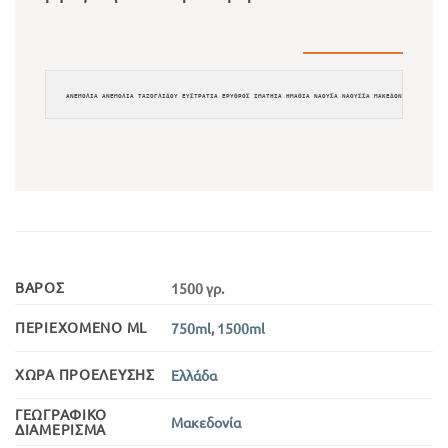
ΑΝΕΜΟΛΙΑ ΑΝΕΜΟΛΙΑ ΤΑΖΟΓΛΙΔΟΥ ΕΥΣΤΡΑΤΙΑ ΕΡΥΘΡΟΣ IMATHIA ΗΜΑΘΙΑ ΝΑΟΥΣΑ ΝΑΟΥΣΣΑ ΜΑΚΕΔΟΝΙΑ NAOYSA N
ΒΆΡΟΣ
1500 γρ.
ΠΕΡΙΕΧΌΜΕΝΟ ML
750ml
,
1500ml
ΧΏΡΑ ΠΡΟΈΛΕΥΣΗΣ
Ελλάδα
ΓΕΩΓΡΑΦΙΚΌ
Μακεδονία
ΔΙΑΜΈΡΙΣΜΑ