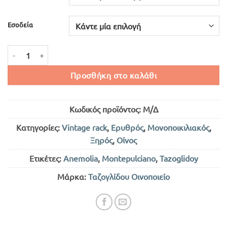
Εσοδεία
ΑΝΕΜΟΛΙΑ ΕΡΥΘΡΟΣ ΞΗΡΟΣ ποσότητα
Προσθήκη στο καλάθι
Κωδικός προϊόντος:
Μ/Δ
Κατηγορίες:
Vintage rack
,
Ερυθρός
,
Μονοποικιλιακός
,
Ξηρός
,
Οίνος
Ετικέτες:
Anemolia
,
Montepulciano
,
Tazoglidoy
Μάρκα:
Ταζογλίδου Οινοποιείο