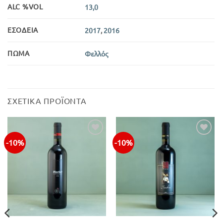
ALC %VOL
13,0
ΕΣΟΔΕΊΑ
2017
,
2016
ΠΏΜΑ
Φελλός
ΣΧΕΤΙΚΆ ΠΡΟΪΌΝΤΑ
-10%
-10%
Προσθήκη
Προσθήκη
στην λίστα
στην λίστα