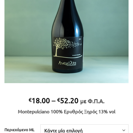
Price
18.00
–
52.20
€
€
με Φ.Π.Α.
range:
Montepulciano 100% Ερυθρός Ξηρός 13% vol
€18.00
through
€52.20
Περιεχόμενο ML