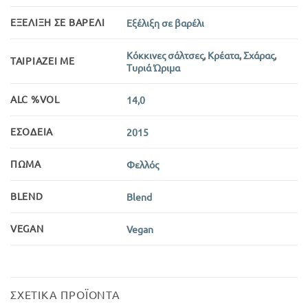
ΕΞΈΛΙΞΗ ΣΕ ΒΑΡΈΛΙ
Εξέλιξη σε βαρέλι
Κόκκινες σάλτσες
,
Κρέατα
,
Σχάρας
,
ΤΑΙΡΙΆΖΕΙ ΜΕ
Τυριά Ώριμα
ALC %VOL
14,0
ΕΣΟΔΕΊΑ
2015
ΠΏΜΑ
Φελλός
BLEND
Blend
VEGAN
Vegan
ΣΧΕΤΙΚΆ ΠΡΟΪΌΝΤΑ