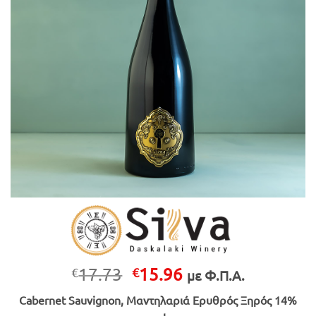
Original
Η
17.73
15.96
€
€
με Φ.Π.Α.
price
τρέχουσα
Cabernet Sauvignon, Μαντηλαριά Ερυθρός Ξηρός 14%
was:
τιμή