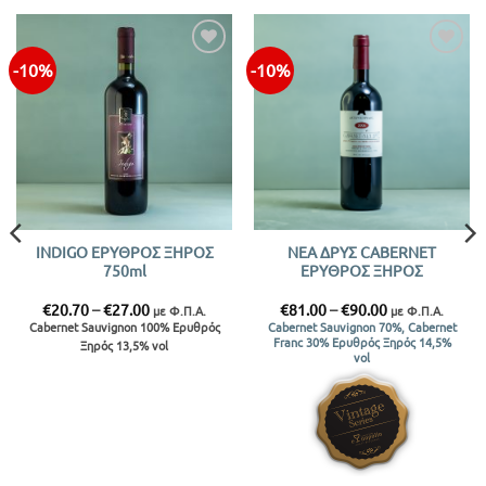
-10%
-10%
INDIGO ΕΡΥΘΡΟΣ ΞΗΡΟΣ
ΝΕΑ ΔΡΥΣ CABERNET
750ml
ΕΡΥΘΡΟΣ ΞΗΡΟΣ
Price
Price
€
20.70
–
€
27.00
€
81.00
–
€
90.00
με Φ.Π.Α.
με Φ.Π.Α.
range:
range:
Cabernet Sauvignon 100% Ερυθρός
Cabernet Sauvignon 70%, Cabernet
€20.70
€81.00
Franc 30% Ερυθρός Ξηρός 14,5%
Ξηρός 13,5% vol
through
through
vol
€27.00
€90.00