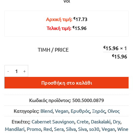
vol
€17.73.
είναι:
€15.96.
€
Αρχική τιμή:
17.73
€
Τελική τιμή:
15.96
€
15.96
× 1
ΤΙΜΉ / PRICE
€
15.96
SERA ΕΡΥΘΡΟΣ ΞΗΡΟΣ 750ml ποσότητα
Προσθήκη στο καλάθι
Κωδικός προϊόντος:
500.5000.0879
Κατηγορίες:
Blend
,
Vegan
,
Ερυθρός
,
Ξηρός
,
Οίνος
Ετικέτες:
Cabernet Sauvignon
,
Crete
,
Daskalaki
,
Dry
,
Mandilari
,
Promo
,
Red
,
Sera
,
Silva
,
Siva
,
so30
,
Vegan
,
Wine