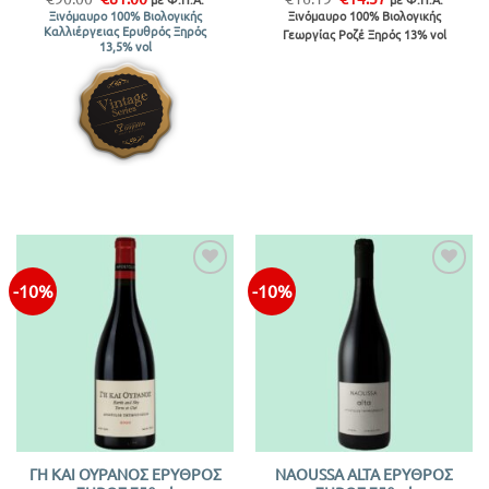
price
τρέχουσα
price
τρέχουσα
Ξινόμαυρο 100% Βιολογικής
Ξινόμαυρο 100% Βιολογικής
was:
τιμή
was:
τιμή
Καλλιέργειας Ερυθρός Ξηρός
Γεωργίας Ροζέ Ξηρός 13% vol
€90.00.
είναι:
€16.19.
είναι:
13,5% vol
€81.00.
€14.57.
-10%
-10%
Προσθήκη
Προσθήκη
στην λίστα
στην λίστα
ΓΗ ΚΑΙ ΟΥΡΑΝΟΣ ΕΡΥΘΡΟΣ
NAOUSSA ALTA ΕΡΥΘΡΟΣ