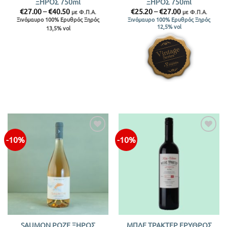
ΞΗΡΟΣ 750ml
ΞΗΡΟΣ 750ml
Price
Price
€
27.00
–
€
40.50
€
25.20
–
€
27.00
με Φ.Π.Α.
με Φ.Π.Α.
range:
range:
Ξινόμαυρο 100% Ερυθρός Ξηρός
Ξινόμαυρο 100% Ερυθρός Ξηρός
€27.00
€25.20
12,5% vol
13,5% vol
through
through
€40.50
€27.00
-10%
-10%
Προσθήκη
Προσθήκη
στην λίστα
στην λίστα
SAUMON ΡΟΖΕ ΞΗΡΟΣ
ΜΠΛΕ ΤΡΑΚΤΕΡ ΕΡΥΘΡΟΣ