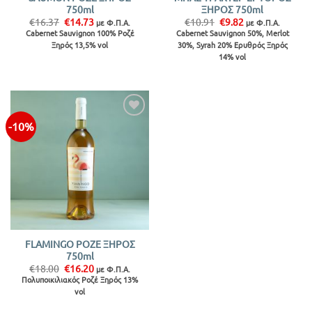
750ml
ΞΗΡΟΣ 750ml
Original
Η
Original
Η
€
16.37
€
14.73
€
10.91
€
9.82
με Φ.Π.Α.
με Φ.Π.Α.
price
τρέχουσα
price
τρέχουσα
Cabernet Sauvignon 100% Ροζέ
Cabernet Sauvignon 50%, Merlot
was:
τιμή
was:
τιμή
Ξηρός 13,5% vol
30%, Syrah 20% Ερυθρός Ξηρός
€16.37.
είναι:
€10.91.
είναι:
€14.73.
€9.82.
14% vol
-10%
Προσθήκη
στην λίστα
FLAMINGO ΡΟΖΕ ΞΗΡΟΣ
750ml
Original
Η
€
18.00
€
16.20
με Φ.Π.Α.
price
τρέχουσα
Πολυποικιλιακός Ροζέ Ξηρός 13%
was:
τιμή
vol
€18.00.
είναι:
€16.20.