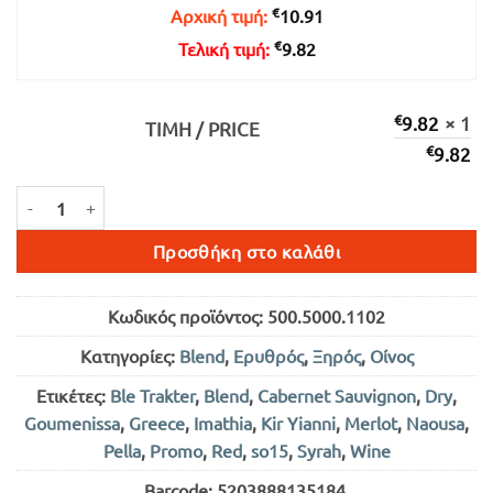
€
Αρχική τιμή:
10.91
€
Τελική τιμή:
9.82
€
9.82
× 1
ΤΙΜΉ / PRICE
€
9.82
ΜΠΛΕ ΤΡΑΚΤΕΡ ΕΡΥΘΡΟΣ ΞΗΡΟΣ 750ml ποσότητα
Προσθήκη στο καλάθι
Κωδικός προϊόντος:
500.5000.1102
Κατηγορίες:
Blend
,
Ερυθρός
,
Ξηρός
,
Οίνος
Ετικέτες:
Ble Trakter
,
Blend
,
Cabernet Sauvignon
,
Dry
,
Goumenissa
,
Greece
,
Imathia
,
Kir Yianni
,
Merlot
,
Naousa
,
Pella
,
Promo
,
Red
,
so15
,
Syrah
,
Wine
Barcode:
5203888135184
.