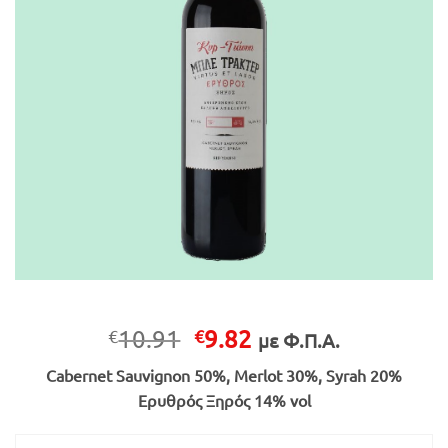
Original
Η
10.91
9.82
€
€
με Φ.Π.Α.
price
τρέχουσα
Cabernet Sauvignon 50%, Merlot 30%, Syrah 20%
was:
τιμή
Ερυθρός Ξηρός 14% vol
€10.91.
είναι:
€9.82.