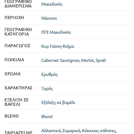
ΓΕΩΓΡΑΦΙΚΌ
Μακεδονία
ΔΙΑΜΈΡΙΣΜΑ
ΠΕΡΙΟΧΉ
Νάουσα
ΓΕΩΓΡΑΦΙΚΉ
ΠΓΕ Μακεδονία
ΚΑΤΗΓΟΡΊΑ
ΠΑΡΑΓΩΓΌΣ
Κυρ Γιάννη Κτήμα
ΠΟΙΚΙΛΊΑ
Cabernet Sauvignon
,
Merlot
,
Syrah
ΧΡΏΜΑ
Ερυθρός
ΧΑΡΑΚΤΉΡΑΣ
Ξηρός
ΕΞΈΛΙΞΗ ΣΕ
Εξέλιξη σε βαρέλι
ΒΑΡΈΛΙ
BLEND
Blend
Αλλαντικά
,
Ζυμαρικά
,
Κόκκινες σάλτσες
,
ΤΑΙΡΙΆΖΕΙ ΜΕ