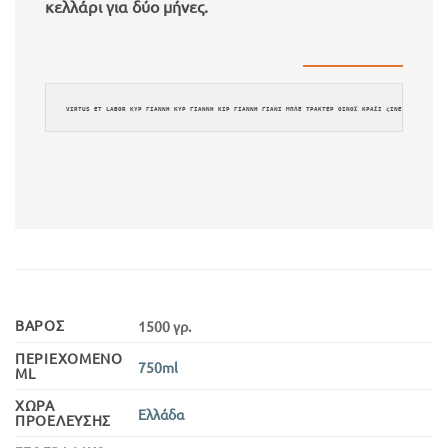
κελλάρι για δύο μήνες.
VIRTUS ET LABOR ΚΥΡ ΓΙΑΝΝΗ ΚΥΡ ΓΙΑΝΝΗ ΚΙΡ ΓΙΑΝΝΗ ΓΙΑΝΙ ΜΠΛΕ ΤΡΑΚΤΕΡ ΟΙΝΟΣ ΚΡΑΣΙ ςΙΝΕ ΞΗΡΟΣ ΜΕΡΛ
ΒΆΡΟΣ
1500 γρ.
ΠΕΡΙΕΧΌΜΕΝΟ
750ml
ML
ΧΏΡΑ
Ελλάδα
ΠΡΟΈΛΕΥΣΗΣ