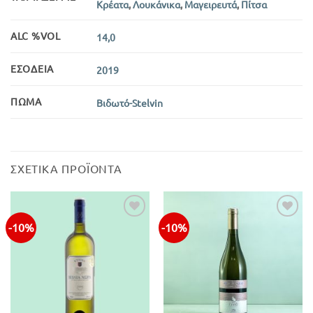
Κρέατα
,
Λουκάνικα
,
Μαγειρευτά
,
Πίτσα
ALC %VOL
14,0
ΕΣΟΔΕΊΑ
2019
ΠΏΜΑ
Βιδωτό-Stelvin
ΣΧΕΤΙΚΆ ΠΡΟΪΌΝΤΑ
-10%
-10%