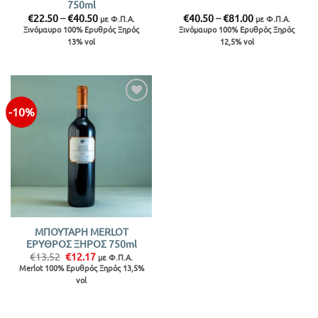
750ml
Price
Price
€
22.50
–
€
40.50
€
40.50
–
€
81.00
με Φ.Π.Α.
με Φ.Π.Α.
range:
range:
Ξινόμαυρο 100% Ερυθρός Ξηρός
Ξινόμαυρο 100% Ερυθρός Ξηρός
€22.50
€40.50
13% vol
12,5% vol
through
through
€40.50
€81.00
-10%
Προσθήκη
στην λίστα
ΜΠΟΥΤΑΡΗ MERLOT
ΕΡΥΘΡΟΣ ΞΗΡΟΣ 750ml
Original
Η
€
13.52
€
12.17
με Φ.Π.Α.
price
τρέχουσα
Merlot 100% Ερυθρός Ξηρός 13,5%
was:
τιμή
vol
€13.52.
είναι:
€12.17.