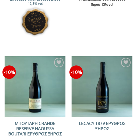
€25.20
€18.00
12,5% vol
Ξηρός 13% vol
through
through
€27.00
€52.20
-10%
-10%
Προσθήκη
Προσθήκη
στην λίστα
στην λίστα
ΜΠΟΥΤΑΡΗ GRANDE
LEGACY 1879 ΕΡΥΘΡΟΣ
RESERVE NAOUSSA
ΞΗΡΟΣ
BOUTARI ΕΡΥΘΡΟΣ ΞΗΡΟΣ