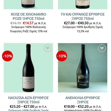
ROSE DE XINOMAVRO
ΓΗ ΚΑΙ ΟΥΡΑΝΟΣ ΕΡΥΘΡΟΣ
ΡΟΖΕ ΞΗΡΟΣ 750ml
ΞΗΡΟΣ 750ml
Original
Η
Price
€
16.19
€
14.57
€
27.00
–
€
40.50
με Φ.Π.Α.
με Φ.Π.Α.
price
τρέχουσα
range:
Ξινόμαυρο 100% Βιολογικής
Ξινόμαυρο 100% Ερυθρός Ξηρός
was:
τιμή
€27.00
Γεωργίας Ροζέ Ξηρός 13% vol
13,5% vol
€16.19.
είναι:
through
€14.57.
€40.50
-10%
-10%
Προσθήκη
Προσθήκη
στην λίστα
στην λίστα
NAOUSSA ALTA ΕΡΥΘΡΟΣ
ΑΝΕΜΟΛΙΑ ΕΡΥΘΡΟΣ
ΞΗΡΟΣ 750ml
ΞΗΡΟΣ
Price
Price
€
25.20
–
€
27.00
€
18.00
–
€
52.20
με Φ.Π.Α.
με Φ.Π.Α.
range:
range:
Montepulciano 100% Ερυθρός
Ξινόμαυρο 100% Ερυθρός Ξηρός