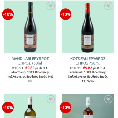
-10%
-10%
Προσθήκη
Προσθήκη
στην λίστα
στην λίστα
MANDILARI ΕΡΥΘΡΟΣ
KOTSIFALI ΕΡΥΘΡΟΣ
ΞΗΡΟΣ 750ml
ΞΗΡΟΣ 750ml
Original
Η
Original
Η
€
10.91
€
9.82
€
10.91
€
9.82
με Φ.Π.Α.
με Φ.Π.Α.
price
τρέχουσα
price
τρέχουσα
Μαντηλάρι 100% Βιολογικής
Κοτσιφάλι 100% Βιολογικής
was:
τιμή
was:
τιμή
Καλλιέργειας Ερυθρός Ξηρός 14%
Καλλιέργειας Ερυθρός Ξηρός
€10.91.
είναι:
€10.91.
είναι:
€9.82.
€9.82.
vol
13,5% vol
-10%
-10%
Προσθήκη
Προσθήκη
στην λίστα
στην λίστα