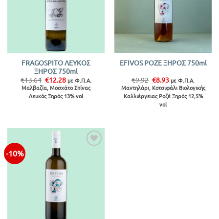
FRAGOSPITO ΛΕΥΚΟΣ
EFIVOS ΡΟΖΕ ΞΗΡΟΣ 750ml
ΞΗΡΟΣ 750ml
Original
Η
Original
Η
€
13.64
€
12.28
€
9.92
€
8.93
με Φ.Π.Α.
με Φ.Π.Α.
price
τρέχουσα
price
τρέχουσα
Μαλβαζία, Μοσχάτο Σπίνας
Μαντηλάρι, Κοτσιφάλι Βιολογικής
was:
τιμή
was:
τιμή
Λευκός Ξηρός 13% vol
Καλλιέργειας Ροζέ Ξηρός 12,5%
€13.64.
είναι:
€9.92.
είναι:
€12.28.
€8.93.
vol
-10%
Προσθήκη
στην λίστα