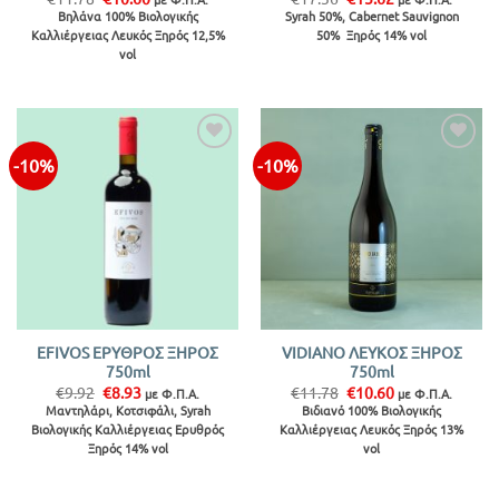
price
τρέχουσα
price
τρέχουσα
Βηλάνα 100% Βιολογικής
Syrah 50%, Cabernet Sauvignon
was:
τιμή
was:
τιμή
Καλλιέργειας Λευκός Ξηρός 12,5%
50% Ξηρός 14% vol
€11.78.
είναι:
€17.36.
είναι:
€10.60.
€15.62.
vol
-10%
-10%
Προσθήκη
Προσθήκη
στην λίστα
στην λίστα
EFIVOS ΕΡΥΘΡΟΣ ΞΗΡΟΣ
VIDIANO ΛΕΥΚΟΣ ΞΗΡΟΣ
750ml
750ml
Original
Η
Original
Η
€
9.92
€
8.93
€
11.78
€
10.60
με Φ.Π.Α.
με Φ.Π.Α.
price
τρέχουσα
price
τρέχουσα
Μαντηλάρι, Κοτσιφάλι, Syrah
Βιδιανό 100% Βιολογικής
was:
τιμή
was:
τιμή
Βιολογικής Καλλιέργειας Ερυθρός
Καλλιέργειας Λευκός Ξηρός 13%
€9.92.
είναι:
€11.78.
είναι:
€8.93.
€10.60.
Ξηρός 14% vol
vol