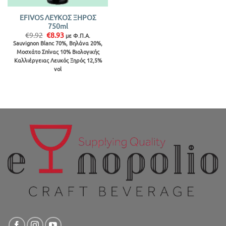
EFIVOS ΛΕΥΚΟΣ ΞΗΡΟΣ
750ml
Original
Η
€
9.92
€
8.93
με Φ.Π.Α.
price
τρέχουσα
Sauvignon Blanc 70%, Bηλάνα 20%,
was:
τιμή
Μοσχάτο Σπίνας 10% Βιολογικής
€9.92.
είναι:
€8.93.
Καλλιέργειας Λευκός Ξηρός 12,5%
vol