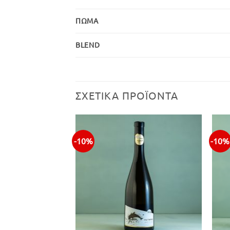
ΠΏΜΑ
BLEND
ΣΧΕΤΙΚΆ ΠΡΟΪΌΝΤΑ
-10%
-10%