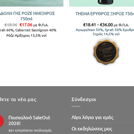
+
ΑΔΟΛΗ ΓΗΣ ΡΟΖΕ ΗΜΙΞΗΡΟΣ
THEMA ΕΡΥΘΡΟΣ ΞΗΡΟΣ 750
750ml
Original
Η
Price
€
18.96
€
17.06
€
18.41
–
€
36.00
με Φ.Π.Α.
με Φ.Π.Α.
price
τρέχουσα
range:
Αγιωργίτικο 50%, Syrah 50% Ερυθρ
yrah 60%, Cabernet Sauvignon 40%
was:
τιμή
€18.41
Ξηρός 14,5% vol
Ρόζε Ημίξηρος 13,5% vol
€18.96.
είναι:
through
€17.06.
€36.00
ετε τα νέα μας
Σύνδεσμοι
Λίγα λόγια για εμάς
Πασχαλινό SaleOut
2026!
ρ
Oι εκδηλώσεις μας
στο
Δεν επιτρέπεται σχολιασμός