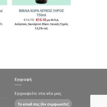
+
ΒΙΒΛΙΑ ΧΩΡΑ ΛΕΥΚΟΣ ΞΗΡΟΣ
ml
750ml
Original
Η
€
16.78
€
15.10
με Φ.Π.Α.
price
τρέχουσα
ός
Ασύρτικο, Sauvignon Blanc Λευκός Ξηρός
was:
τιμή
13,5% vol.
€16.78.
είναι:
€15.10.
Εγγραφή
Εγγραφείτε στα νέα μας