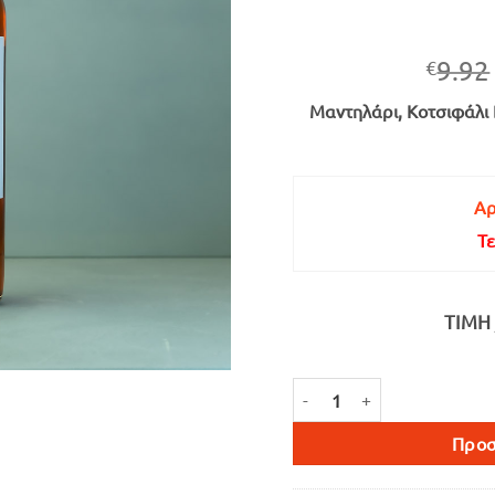
9.92
€
Μαντηλάρι, Κοτσιφάλι 
Αρ
Τε
ΤΙΜΉ 
EFIVOS ΡΟΖΕ ΞΗΡΟΣ 750ml 
Προσ