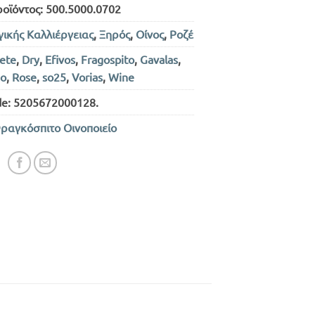
ροϊόντος:
500.5000.0702
γικής Καλλιέργειας
,
Ξηρός
,
Οίνος
,
Ροζέ
ete
,
Dry
,
Efivos
,
Fragospito
,
Gavalas
,
o
,
Rose
,
so25
,
Vorias
,
Wine
de:
5205672000128
.
ραγκόσπιτο Οινοποιείο