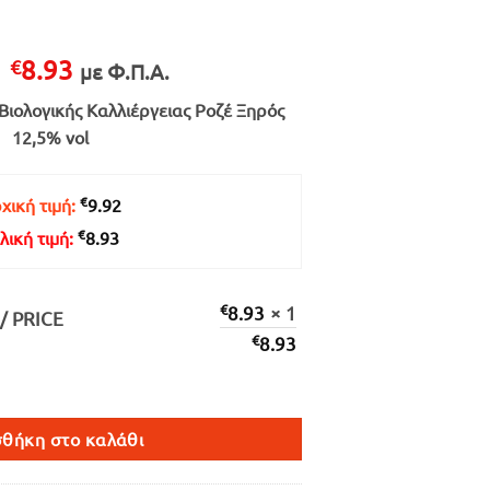
Original
Η
8.93
€
με Φ.Π.Α.
price
τρέχουσα
Βιολογικής Καλλιέργειας Ροζέ Ξηρός
was:
τιμή
12,5% vol
€9.92.
είναι:
€8.93.
€
χική τιμή:
9.92
€
λική τιμή:
8.93
€
8.93
× 1
/ PRICE
€
8.93
ποσότητα
θήκη στο καλάθι