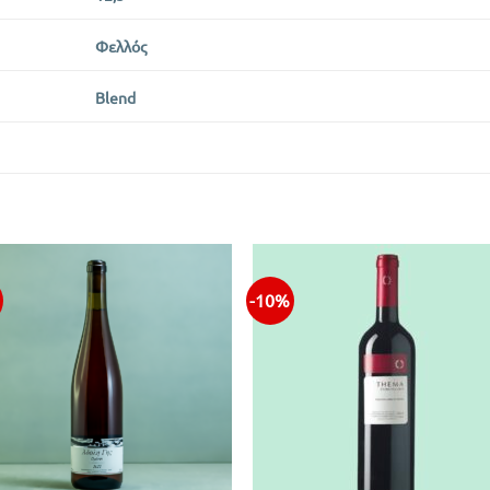
Φελλός
Blend
-10%