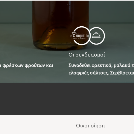
Οι συνδυασμοί
α φρέσκων φρούτων και
Συνοδεύει ορεκτικά, μαλακά τ
ελαφριές σάλτσες. Σερβίρεται
Οινοποίηση