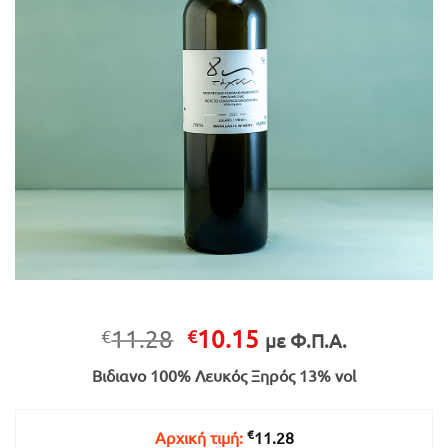
Original
Η
11.28
10.15
€
€
με Φ.Π.Α.
price
τρέχουσα
Βιδιανο 100% Λευκός Ξηρός 13% vol
was:
τιμή
€11.28.
είναι:
€10.15.
€
Αρχική τιμή:
11.28