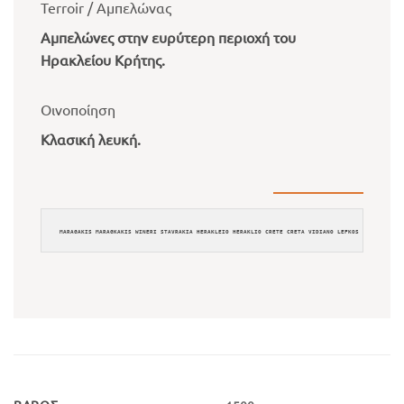
Terroir / Αμπελώνας
Αμπελώνες στην ευρύτερη περιοχή του
Ηρακλείου Κρήτης.
Οινοποίηση
Κλασική λευκή.
MARAGAKIS MARAGKAKIS WINERI STAVRAKIA HERAKLEIO HERAKLIO CRETE CRETA VIDIANO LEFKOS XIROS OGDOI