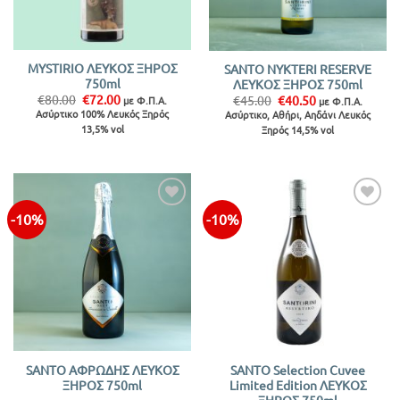
MYSTIRIO ΛΕΥΚΟΣ ΞΗΡΟΣ
SANTO NYKTERI RESERVE
750ml
ΛΕΥΚΟΣ ΞΗΡΟΣ 750ml
Original
Η
Original
Η
€
80.00
€
72.00
€
45.00
€
40.50
με Φ.Π.Α.
με Φ.Π.Α.
price
τρέχουσα
price
τρέχουσα
Ασύρτικο 100% Λευκός Ξηρός
Ασύρτικο, Αθήρι, Αηδάνι Λευκός
was:
τιμή
was:
τιμή
13,5% vol
Ξηρός 14,5% vol
€80.00.
είναι:
€45.00.
είναι:
€72.00.
€40.50.
-10%
-10%
Προσθήκη
Προσθήκη
στην λίστα
στην λίστα
SANTO ΑΦΡΩΔΗΣ ΛΕΥΚΟΣ
SANTO Selection Cuvee
ΞΗΡΟΣ 750ml
Limited Edition ΛΕΥΚΟΣ
ΞΗΡΟΣ 750ml