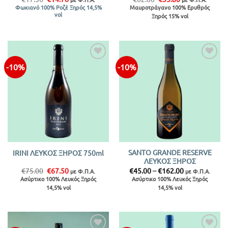
price
τρέχουσα
price
τρέχουσα
Μαυροτράγανο 100% Ερυθρός
Φωκιανό 100% Ροζέ Ξηρός 14,5%
was:
τιμή
was:
τιμή
vol
Ξηρός 15% vol
€17.36.
είναι:
€62.00.
είναι:
€14.76.
€55.80.
-10%
-10%
Προσθήκη
Προσθήκη
στην λίστα
στην λίστα
SANTO GRANDE RESERVE
IRINI ΛΕΥΚΟΣ ΞΗΡΟΣ 750ml
ΛΕΥΚΟΣ ΞΗΡΟΣ
Original
Η
Price
€
75.00
€
67.50
€
45.00
–
€
162.00
με Φ.Π.Α.
με Φ.Π.Α.
price
τρέχουσα
range:
Ασύρτικο 100% Λευκός Ξηρός
Ασύρτικο 100% Λευκός Ξηρός
was:
τιμή
€45.00
14,5% vol
14,5% vol
€75.00.
είναι:
through
€67.50.
€162.00