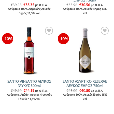
Original
Η
Original
Η
€
39.28
€
35.35
€
33.96
€
30.56
με Φ.Π.Α.
με Φ.Π.Α.
price
τρέχουσα
price
τρέχουσα
Ασύρτικο 100% Αφρώδης Λευκός
Ασύρτικο 100% Λευκός Ξηρός 13%
was:
τιμή
was:
τιμή
Ξηρός 11,5% vol
vol
€39.28.
είναι:
€33.96.
είναι:
€35.35.
€30.56.
-10%
-10%
Προσθήκη
Προσθήκη
στην λίστα
στην λίστα
SANTO VINSANTO ΛΕΥΚΟΣ
SANTO ΑΣΥΡΤΙΚΟ RESERVE
ΓΛΥΚΥΣ 500ml
ΛΕΥΚΟΣ ΞΗΡΟΣ 750ml
Original
Η
Original
Η
€
49.10
€
44.19
€
45.00
€
40.50
με Φ.Π.Α.
με Φ.Π.Α.
price
τρέχουσα
price
τρέχουσα
Ασύρτικο, Αηδάνι Λευκος Φυσικώς
Ασύρτικο 100% Λευκός Ξηρός 15%
was:
τιμή
was:
τιμή
Γλυκύς 11,5% vol
vol
€49.10.
είναι:
€45.00.
είναι:
€44.19.
€40.50.