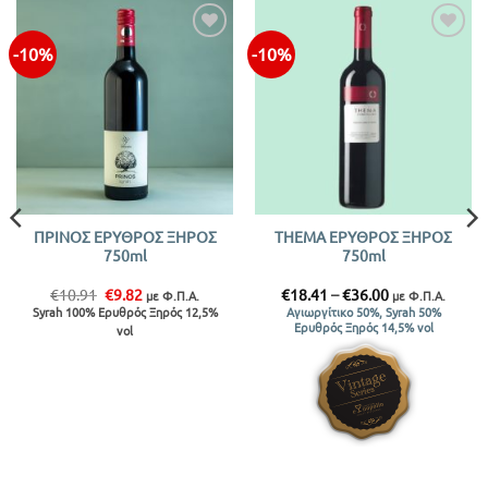
-10%
-10%
Προσθήκη
Προσθήκη
στην λίστα
στην λίστα
ΠΡΙΝΟΣ ΕΡΥΘΡΟΣ ΞΗΡΟΣ
THEMA ΕΡΥΘΡΟΣ ΞΗΡΟΣ
750ml
750ml
Original
Η
Price
€
10.91
€
9.82
€
18.41
–
€
36.00
με Φ.Π.Α.
με Φ.Π.Α.
price
τρέχουσα
range:
Syrah 100% Ερυθρός Ξηρός 12,5%
Αγιωργίτικο 50%, Syrah 50%
was:
τιμή
€18.41
Ερυθρός Ξηρός 14,5% vol
vol
€10.91.
είναι:
through
€9.82.
€36.00