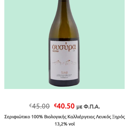
Original
Η
45.00
40.50
€
€
με Φ.Π.Α.
price
τρέχουσα
Σεριφιώτικο 100% Βιολογικής Καλλιέργειας Λευκός Ξηρός
was:
τιμή
13,2% vol
€45.00.
είναι: