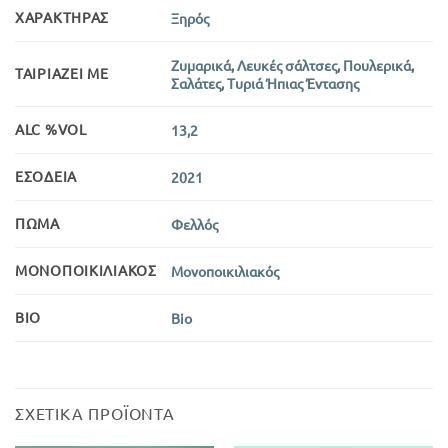
ΧΑΡΑΚΤΉΡΑΣ
Ξηρός
Ζυμαρικά
,
Λευκές σάλτσες
,
Πουλερικά
,
ΤΑΙΡΙΆΖΕΙ ΜΕ
Σαλάτες
,
Τυριά Ήπιας Έντασης
ALC %VOL
13,2
ΕΣΟΔΕΊΑ
2021
ΠΏΜΑ
Φελλός
ΜΟΝΟΠΟΙΚΙΛΙΑΚΌΣ
Μονοποικιλιακός
BIO
Bio
ΣΧΕΤΙΚΆ ΠΡΟΪΌΝΤΑ