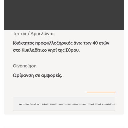
Terroir / Αμπελώνας
Ιδιόκτητος προφυλλοξηρικός άνω των 40 ετών
στο Κυκλαδίτικο νησί της Σύρου.
Οινοποίηση
Ωρίμανση σε αμφορείς.
DRY XIROS ΞΗΡΟΣ DRY ΛΕΦΚΟΣ ΛΕΥΚΟΣ ςΗΙΤΕ LEFKOS WHITE LEYKOS  ΣΥΡΟΣ ΣΙΡΟΣ ΚΥΚΛΑΔΕΣ ΚΙΚΛΑΔΕΣ ΟΥΣΙ