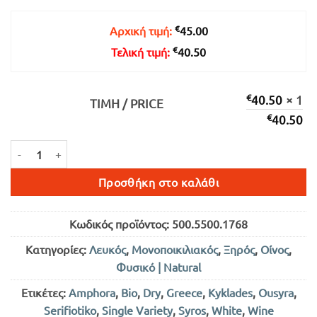
€40.50.
€
Αρχική τιμή:
45.00
€
Τελική τιμή:
40.50
€
40.50
× 1
ΤΙΜΉ / PRICE
€
40.50
ΟΥΣΥΡΑ AMPHORA ΛΕΥΚΟΣ ΞΗΡΟΣ 750ml ποσότητα
Προσθήκη στο καλάθι
Κωδικός προϊόντος:
500.5500.1768
Κατηγορίες:
Λευκός
,
Μονοποικιλιακός
,
Ξηρός
,
Οίνος
,
Φυσικό | Natural
Ετικέτες:
Amphora
,
Bio
,
Dry
,
Greece
,
Kyklades
,
Ousyra
,
Serifiotiko
,
Single Variety
,
Syros
,
White
,
Wine