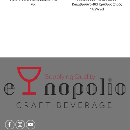
€19.53
€27.00
vol
Καλαβρυτινό 40% Ερυθρός Ξηρός
through
through
€49.50
€162.00
14,5% vol