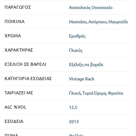
ΠΑΡΑΓΩΓΌΣ
Ανατολικός Οινοποιείο
ΠΟΙΚΙΛΊΑ
Μοσχάτο
,
Ασύρτικο
,
Μαυρούδι
ΧΡΏΜΑ
Ερυθρός
ΧΑΡΑΚΤΉΡΑΣ
Γλυκύς
ΕΞΈΛΙΞΗ ΣΕ ΒΑΡΈΛΙ
Εξέλιξη σε βαρέλι
ΚΑΤΗΓΟΡΊΑ ΕΣΟΔΕΊΑΣ
Vintage Rack
ΤΑΙΡΙΆΖΕΙ ΜΕ
Γλυκά
,
Τυριά Ώριμα
,
Φρούτα
ALC %VOL
12,5
ΕΣΟΔΕΊΑ
2013
ΠΏΜΑ
Φελλός