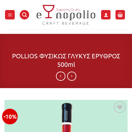
Μετάβαση
στο
περιεχόμενο
POLLIOS ΦΥΣΙΚΩΣ ΓΛΥΚΥΣ ΕΡΥΘΡΟΣ
500ml
-10%
Προσθήκη
στην λίστα