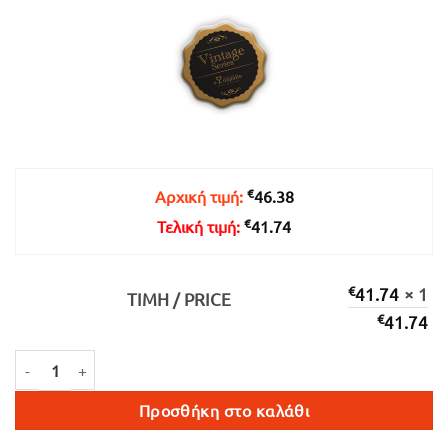
€41.74.
€
Αρχική τιμή:
46.38
€
Τελική τιμή:
41.74
€
41.74
× 1
ΤΙΜΉ / PRICE
€
41.74
POLLIOS ΦΥΣΙΚΩΣ ΓΛΥΚΥΣ ΕΡΥΘΡΟΣ 500ml ποσότητα
Προσθήκη στο καλάθι