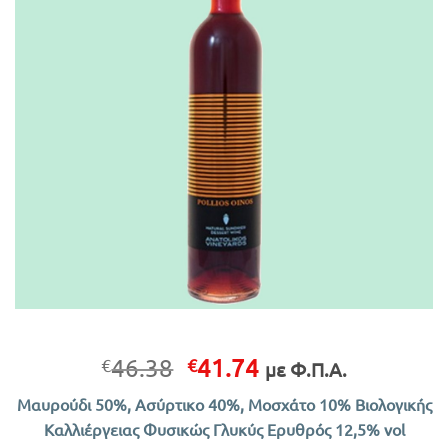
Original
Η
46.38
41.74
€
€
με Φ.Π.Α.
price
τρέχουσα
Μαυρούδι 50%, Ασύρτικο 40%, Μοσχάτο 10% Βιολογικής
was:
τιμή
Καλλιέργειας Φυσικώς Γλυκύς Ερυθρός 12,5% vol
€46.38.
είναι: