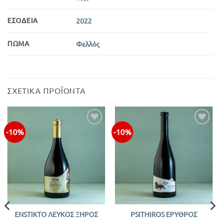
ΕΣΟΔΕΊΑ
2022
ΠΏΜΑ
Φελλός
ΣΧΕΤΙΚΆ ΠΡΟΪΌΝΤΑ
-10%
-10%
Προσθήκη
Προσθήκη
στην λίστα
στην λίστα
ENSTIKTO ΛΕΥΚΟΣ ΞΗΡΟΣ
PSITHIROS ΕΡΥΘΡΟΣ