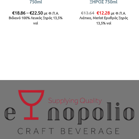
750ml
ΞΗΡΟΣ 750ml
Price
Original
Η
€
18.86
–
€
22.50
€
13.64
€
12.28
με Φ.Π.Α.
με Φ.Π.Α.
range:
price
τρέχουσα
Βιδιανό 100% Λευκός Ξηρός 13,5%
Λιάτικο, Merlot Ερυθρός Ξηρός
€18.86
was:
τιμή
vol
13,5% vol
through
€13.64.
είναι:
€22.50
€12.28.