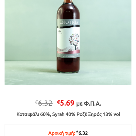
Original
Η
6.32
5.69
€
€
με Φ.Π.Α.
price
τρέχουσα
Κοτσιφάλι 60%, Syrah 40% Ροζέ Ξηρός 13% vol
was:
τιμή
€6.32.
είναι:
€5.69.
€
Αρχική τιμή:
6.32