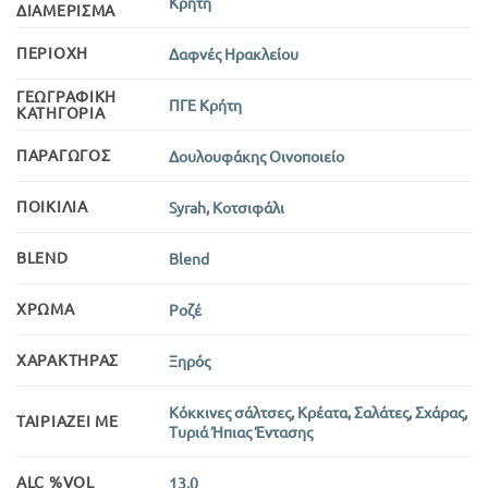
Κρήτη
ΔΙΑΜΈΡΙΣΜΑ
ΠΕΡΙΟΧΉ
Δαφνές Ηρακλείου
ΓΕΩΓΡΑΦΙΚΉ
ΠΓΕ Κρήτη
ΚΑΤΗΓΟΡΊΑ
ΠΑΡΑΓΩΓΌΣ
Δουλουφάκης Οινοποιείο
ΠΟΙΚΙΛΊΑ
Syrah
,
Κοτσιφάλι
BLEND
Blend
ΧΡΏΜΑ
Ροζέ
ΧΑΡΑΚΤΉΡΑΣ
Ξηρός
Κόκκινες σάλτσες
,
Κρέατα
,
Σαλάτες
,
Σχάρας
,
ΤΑΙΡΙΆΖΕΙ ΜΕ
Τυριά Ήπιας Έντασης
ALC %VOL
13,0