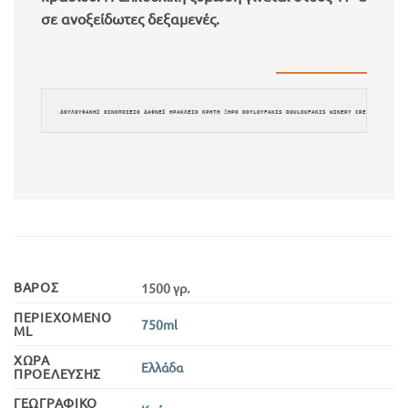
σε ανοξείδωτες δεξαμενές.
ΔΟΥΛΟΥΦΑΚΗΣ ΟΙΝΟΠΟΙΕΙΟ ΔΑΦΝΕΣ ΗΡΑΚΛΕΙΟ ΚΡΗΤΗ ΞΗΡΟ DOYLOYFAKIS DOULOUFAKIS WINERY CRETE CRETA KR
ΒΆΡΟΣ
1500 γρ.
ΠΕΡΙΕΧΌΜΕΝΟ
750ml
ML
ΧΏΡΑ
Ελλάδα
ΠΡΟΈΛΕΥΣΗΣ
ΓΕΩΓΡΑΦΙΚΌ