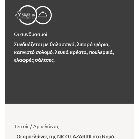
Οι συνδυασμοί
Συνδυάζεται με θαλασσινά, λιπαρά ψάρια,
καπνιστό σολομό, λευκά κρέατα, πουλερικά,
ελαφρές σάλτσες.
Terroir / Αμπελώνας
Οι αμπελώνες της NICO LAZARIDI στo Νομό