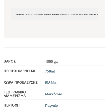
LAZARIDH LAZARIDI NICO DRAMA ADRIANI ADRIANH XINOMABRO XINIMAVRO ROSE ROZE CHATEAU NIKO EVIL EY
ΒΆΡΟΣ
1500 γρ.
ΠΕΡΙΕΧΌΜΕΝΟ ML
750ml
ΧΏΡΑ ΠΡΟΈΛΕΥΣΗΣ
Ελλάδα
ΓΕΩΓΡΑΦΙΚΌ
Μακεδονία
ΔΙΑΜΈΡΙΣΜΑ
ΠΕΡΙΟΧΉ
Παγγαίο