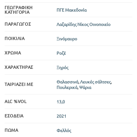
ΓΕΩΓΡΑΦΙΚΉ
ΠΓΕ Μακεδονία
ΚΑΤΗΓΟΡΊΑ
ΠΑΡΑΓΩΓΌΣ
Λαζαρίδης Νίκος Οινοποιείο
ΠΟΙΚΙΛΊΑ
Ξινόμαυρο
ΧΡΏΜΑ
Ροζέ
ΧΑΡΑΚΤΉΡΑΣ
Ξηρός
Θαλασσινά
,
Λευκές σάλτσες
,
ΤΑΙΡΙΆΖΕΙ ΜΕ
Πουλερικά
,
Ψάρια
ALC %VOL
13,0
ΕΣΟΔΕΊΑ
2021
ΠΏΜΑ
Φελλός