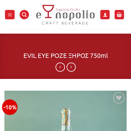
Μετάβαση
στο
περιεχόμενο
EVIL EYE ΡΟΖΕ ΞΗΡΟΣ 750ml
-10%
Προσθήκη
στην λίστα