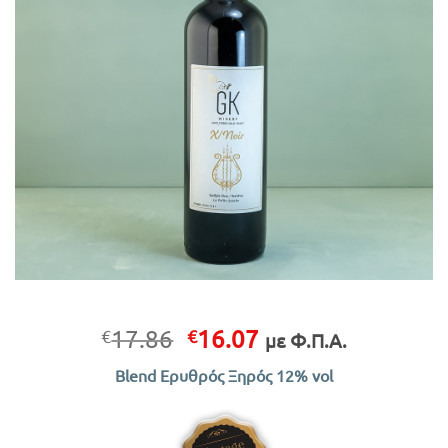
Original
Η
17.86
16.07
€
€
με Φ.Π.Α.
price
τρέχουσα
Blend Ερυθρός Ξηρός 12% vol
was:
τιμή
€17.86.
είναι:
€16.07.