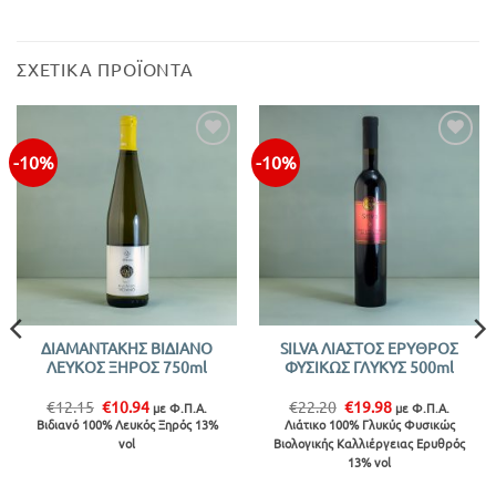
ΣΧΕΤΙΚΆ ΠΡΟΪΌΝΤΑ
-10%
-10%
ΔΙΑΜΑΝΤΑΚΗΣ ΒΙΔΙΑΝΟ
SILVA ΛΙΑΣΤΟΣ ΕΡΥΘΡΟΣ
ΛΕΥΚΟΣ ΞΗΡΟΣ 750ml
ΦΥΣΙΚΩΣ ΓΛΥΚΥΣ 500ml
Original
Η
Original
Η
€
12.15
€
10.94
€
22.20
€
19.98
με Φ.Π.Α.
με Φ.Π.Α.
price
τρέχουσα
price
τρέχουσα
Βιδιανό 100% Λευκός Ξηρός 13%
Λιάτικο 100% Γλυκύς Φυσικώς
was:
τιμή
was:
τιμή
vol
Βιολογικής Καλλιέργειας Ερυθρός
€12.15.
είναι:
€22.20.
είναι:
€10.94.
€19.98.
13% vol