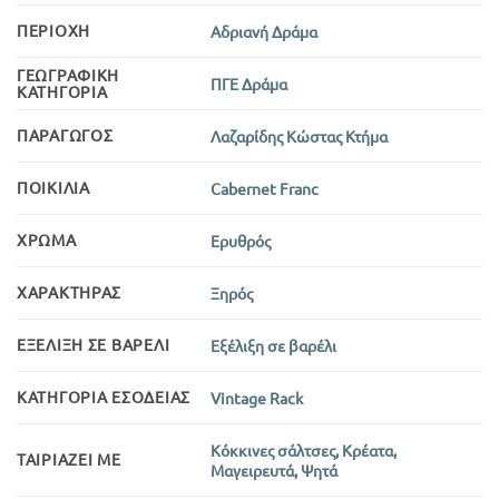
ΠΕΡΙΟΧΉ
Αδριανή Δράμα
ΓΕΩΓΡΑΦΙΚΉ
ΠΓΕ Δράμα
ΚΑΤΗΓΟΡΊΑ
ΠΑΡΑΓΩΓΌΣ
Λαζαρίδης Κώστας Κτήμα
ΠΟΙΚΙΛΊΑ
Cabernet Franc
ΧΡΏΜΑ
Ερυθρός
ΧΑΡΑΚΤΉΡΑΣ
Ξηρός
ΕΞΈΛΙΞΗ ΣΕ ΒΑΡΈΛΙ
Εξέλιξη σε βαρέλι
ΚΑΤΗΓΟΡΊΑ ΕΣΟΔΕΊΑΣ
Vintage Rack
Κόκκινες σάλτσες
,
Κρέατα
,
ΤΑΙΡΙΆΖΕΙ ΜΕ
Μαγειρευτά
,
Ψητά