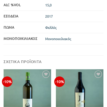
ALC %VOL
15,0
ΕΣΟΔΕΊΑ
2017
ΠΏΜΑ
Φελλός
ΜΟΝΟΠΟΙΚΙΛΙΑΚΌΣ
Μονοποικιλιακός
ΣΧΕΤΙΚΆ ΠΡΟΪΌΝΤΑ
-10%
-10%
Προσθήκη
Προσθήκη
στην λίστα
στην λίστα