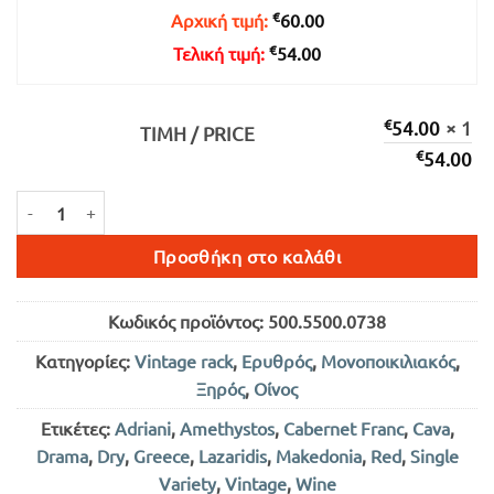
€54.00.
€
Αρχική τιμή:
60.00
€
Τελική τιμή:
54.00
€
54.00
× 1
ΤΙΜΉ / PRICE
€
54.00
AMETHYSTOS CAVA ΕΡΥΘΡΟΣ ΞΗΡΟΣ 750ml ποσότητα
Προσθήκη στο καλάθι
Κωδικός προϊόντος:
500.5500.0738
Κατηγορίες:
Vintage rack
,
Ερυθρός
,
Μονοποικιλιακός
,
Ξηρός
,
Οίνος
Ετικέτες:
Adriani
,
Amethystos
,
Cabernet Franc
,
Cava
,
Drama
,
Dry
,
Greece
,
Lazaridis
,
Makedonia
,
Red
,
Single
Variety
,
Vintage
,
Wine