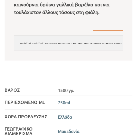
καινούργια δρύινα γαλλικά βαρέλια και για
τουλάχιστον άλλους τόσους στη φιάλη.
ΑΜΕΘΥΣΤΟΣ ΑΜΕΘΙΣΤΟΣ AMETHISTOS AMETHYSTOW CAVA KAVA KABA LAZARIDHS LAZARIDIS KOSTAS COSTAS ΛΑΖΑ
ΒΆΡΟΣ
1500 γρ.
ΠΕΡΙΕΧΌΜΕΝΟ ML
750ml
ΧΏΡΑ ΠΡΟΈΛΕΥΣΗΣ
Ελλάδα
ΓΕΩΓΡΑΦΙΚΌ
Μακεδονία
ΔΙΑΜΈΡΙΣΜΑ