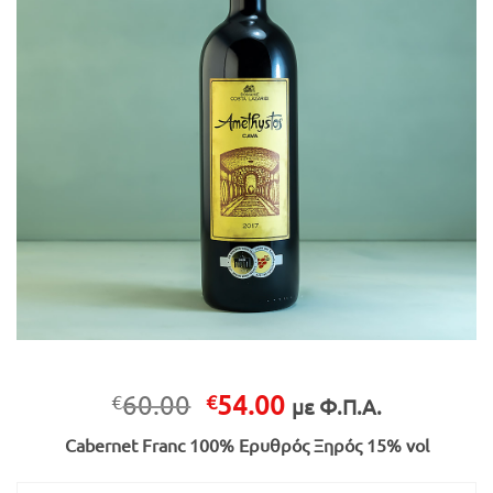
Original
Η
60.00
54.00
€
€
με Φ.Π.Α.
price
τρέχουσα
Cabernet Franc 100% Ερυθρός Ξηρός 15% vol
was:
τιμή
€60.00.
είναι: