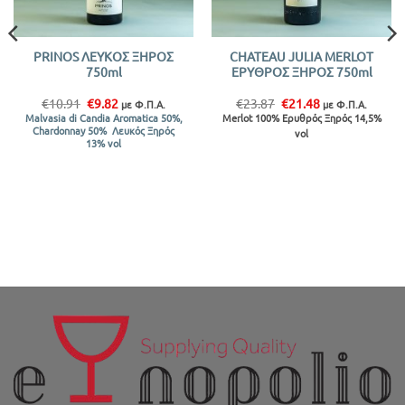
PRINOS ΛΕΥΚΟΣ ΞΗΡΟΣ
CHATEAU JULIA MERLOT
750ml
ΕΡΥΘΡΟΣ ΞΗΡΟΣ 750ml
Original
Η
Original
Η
€
10.91
€
9.82
€
23.87
€
21.48
με Φ.Π.Α.
με Φ.Π.Α.
price
τρέχουσα
price
τρέχουσα
Merlot 100% Ερυθρός Ξηρός 14,5%
Malvasia di Candia Aromatica 50%,
was:
τιμή
was:
τιμή
Chardonnay 50% Λευκός Ξηρός
vol
€10.91.
είναι:
€23.87.
είναι:
13% vol
€9.82.
€21.48.