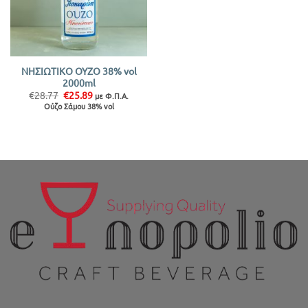
ΝΗΣΙΩΤΙΚΟ ΟΥΖΟ 38% vol
2000ml
Original
Η
€
28.77
€
25.89
με Φ.Π.Α.
price
τρέχουσα
Ούζο Σάμου 38% vol
was:
τιμή
€28.77.
είναι:
€25.89.