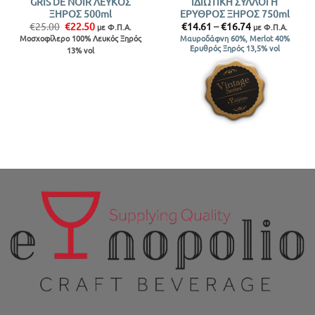
GRIS DE NOIR ΛΕΥΚΟΣ
ΙΔΙΩΤΙΚΗ ΣΥΛΛΟΓΗ
ΞΗΡΟΣ 500ml
ΕΡΥΘΡΟΣ ΞΗΡΟΣ 750ml
Original
Η
Price
€
25.00
€
22.50
€
14.61
–
€
16.74
με Φ.Π.Α.
με Φ.Π.Α.
price
τρέχουσα
range:
Μοσχοφίλερο 100% Λευκός Ξηρός
Μαυροδάφνη 60%, Merlot 40%
was:
τιμή
€14.61
Ερυθρός Ξηρός 13,5% vol
13% vol
€25.00.
είναι:
through
€22.50.
€16.74