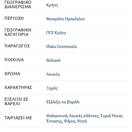
ΓΕΩΓΡΑΦΙΚΌ
Κρήτη
ΔΙΑΜΈΡΙΣΜΑ
ΠΕΡΙΟΧΉ
Βενεράτο Ηρακλείου
ΓΕΩΓΡΑΦΙΚΉ
ΠΓΕ Κρήτη
ΚΑΤΗΓΟΡΊΑ
ΠΑΡΑΓΩΓΌΣ
Ιδαία Οινοποιείο
ΠΟΙΚΙΛΊΑ
Βιδιανό
ΧΡΏΜΑ
Λευκός
ΧΑΡΑΚΤΉΡΑΣ
Ξηρός
ΕΞΈΛΙΞΗ ΣΕ
Εξέλιξη σε βαρέλι
ΒΑΡΈΛΙ
Θαλασσινά
,
Λευκές σάλτσες
,
Τυριά Ήπιας
ΤΑΙΡΙΆΖΕΙ ΜΕ
Έντασης
,
Ψάρια
,
Ψητά