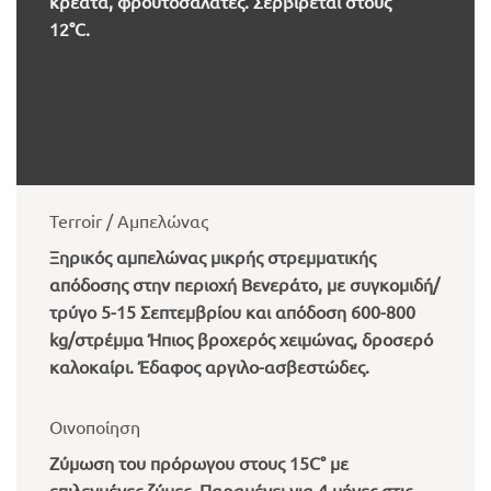
κρέατα, φρουτοσαλάτες. Σερβίρεται στους
12°C.
Terroir / Αμπελώνας
Ξηρικός αμπελώνας μικρής στρεμματικής
απόδοσης στην περιοχή Βενεράτο, με συγκομιδή/
τρύγο 5-15 Σεπτεμβρίου και απόδοση 600-800
kg/στρέμμα Ήπιος βροχερός χειμώνας, δροσερό
καλοκαίρι. Έδαφος αργιλο-ασβεστώδες.
Οινοποίηση
Ζύμωση του πρόρωγου στους 15C° με
επιλεγμένες ζύμες. Παραμένει
για
4 μήνες στις