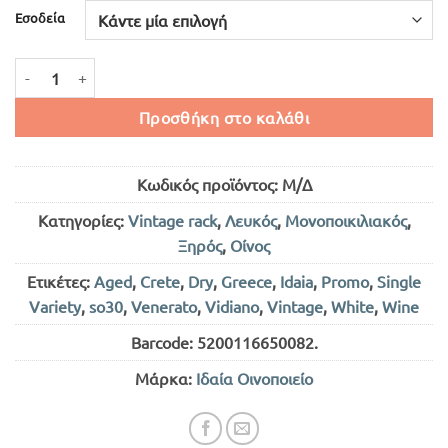
€27.00
Εσοδεία
HESPERIS VIDIANO BARREL ΛΕΥΚΟΣ ΞΗΡΟΣ 750ml ποσότητα
Προσθήκη στο καλάθι
Κωδικός προϊόντος:
Μ/Δ
Κατηγορίες:
Vintage rack
,
Λευκός
,
Μονοποικιλιακός
,
Ξηρός
,
Οίνος
Ετικέτες:
Aged
,
Crete
,
Dry
,
Greece
,
Idaia
,
Promo
,
Single
Variety
,
so30
,
Venerato
,
Vidiano
,
Vintage
,
White
,
Wine
Barcode:
5200116650082
.
Μάρκα:
Ιδαία Οινοποιείο