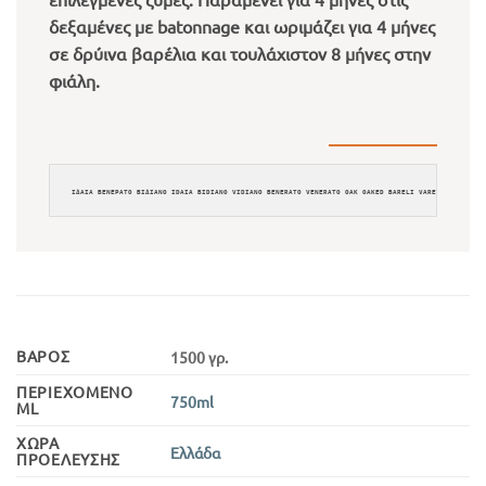
δεξαμένες με batonnage και ωριμάζει για 4 μήνες
σε δρύινα βαρέλια και τουλάχιστον 8 μήνες στην
φιάλη.
ΙΔΑΙΑ ΒΕΝΕΡΑΤΟ ΒΙΔΙΑΝΟ IDAIA BIDIANO VIDIANO BENERATO VENERATO OAK OAKED BARELI VARELI ΒΑΡΕΛΙ L
ΒΆΡΟΣ
1500 γρ.
ΠΕΡΙΕΧΌΜΕΝΟ
750ml
ML
ΧΏΡΑ
Ελλάδα
ΠΡΟΈΛΕΥΣΗΣ