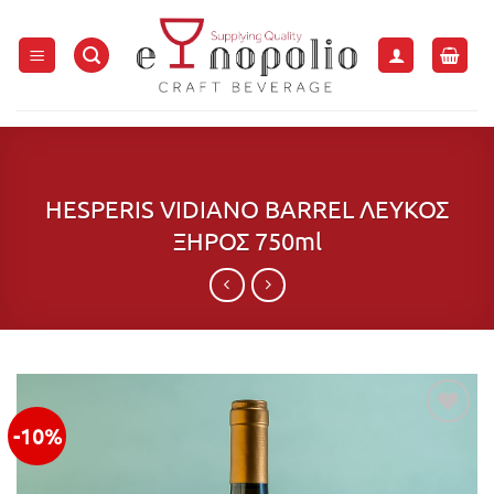
Μετάβαση
στο
περιεχόμενο
HESPERIS VIDIANO BARREL ΛΕΥΚΟΣ
ΞΗΡΟΣ 750ml
-10%
Προσθήκη
στην λίστα