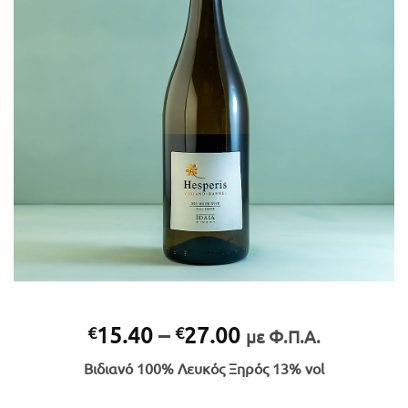
Price
15.40
–
27.00
€
€
με Φ.Π.Α.
range:
Βιδιανό 100% Λευκός Ξηρός 13% vol
€15.40
through