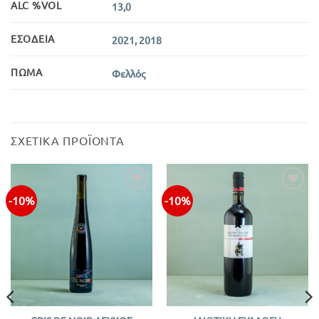
ALC %VOL
13,0
ΕΣΟΔΕΊΑ
2021
,
2018
ΠΏΜΑ
Φελλός
ΣΧΕΤΙΚΆ ΠΡΟΪΌΝΤΑ
-10%
-10%
Προσθήκη
Προσθήκη
στην λίστα
στην λίστα